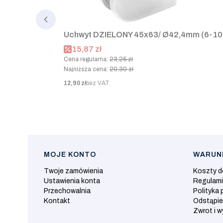
Uchwyt DZIELONY 45x63/ Ø42,4mm (6-10,
Cena promocyjna
15,87 zł
Cena regularna:
23,25 zł
Najniższa cena:
20,30 zł
Cena
12,90 zł
bez VAT
MOJE KONTO
WARUNK
Linki w stopce
Twoje zamówienia
Koszty 
Ustawienia konta
Regulam
Przechowalnia
Polityka 
Kontakt
Odstąpie
Zwrot i 