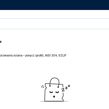
ie
cowania ściana – poręcz (profil), AISI 304, SZLIF