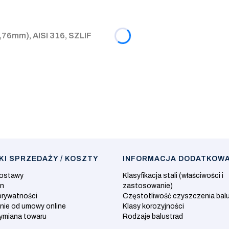
76mm), AISI 316, SZLIF
I SPRZEDAŻY / KOSZTY
INFORMACJA DODATKOW
dostawy
Klasyfikacja stali (właściwości i
in
zastosowanie)
prywatności
Częstotliwość czyszczenia bal
nie od umowy online
Klasy korozyjności
wymiana towaru
Rodzaje balustrad