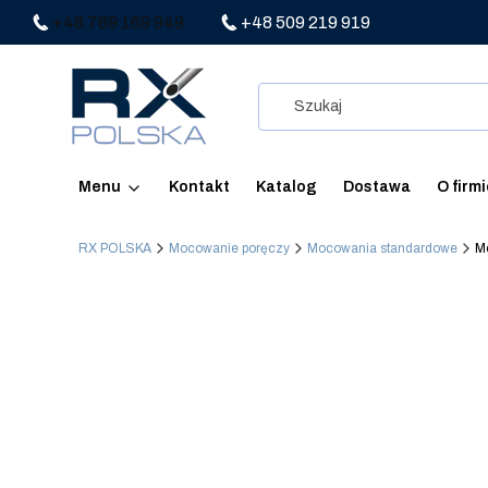
+48 789 169 949
+48 509 219 919
Menu
Kontakt
Katalog
Dostawa
O firm
RX POLSKA
Mocowanie poręczy
Mocowania standardowe
Mo