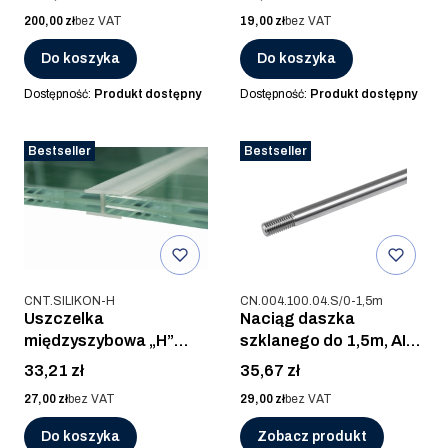
SILIKON
Cena
Cena
200,00 zł
bez VAT
19,00 zł
bez VAT
Do koszyka
Do koszyka
Dostępność:
Produkt dostępny
Dostępność:
Produkt dostępny
Bestseller
Bestseller
Kod produktu
Kod produktu
CNT.SILIKON-H
CN.004.100.04.S/0-1,5m
Uszczelka
Naciąg daszka
międzyszybowa „H”
szklanego do 1,5m, AISI
daszka podwójnego,
304, SUROWA
Cena
Cena
33,21 zł
35,67 zł
SILIKON
Cena
Cena
27,00 zł
bez VAT
29,00 zł
bez VAT
Do koszyka
Zobacz produkt