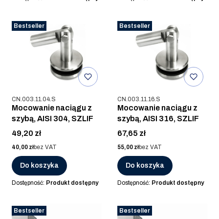
Bestseller
Bestseller
Kod produktu
Kod produktu
CN.003.11.04.S
CN.003.11.16.S
Mocowanie naciągu z
Mocowanie naciągu z
szybą, AISI 304, SZLIF
szybą, AISI 316, SZLIF
Cena
Cena
49,20 zł
67,65 zł
Cena
Cena
40,00 zł
bez VAT
55,00 zł
bez VAT
Do koszyka
Do koszyka
Dostępność:
Produkt dostępny
Dostępność:
Produkt dostępny
Bestseller
Bestseller