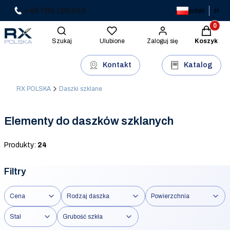
+48 789 169 949
polski
zł
Produkty 
Otwórz wyszukiwarkę
Szukaj
Ulubione
Zaloguj się
Koszyk
Kontakt
Katalog
RX POLSKA
Daszki szklane
Elementy do daszków szklanych
Produkty:
24
Filtry
Cena
Rodzaj daszka
Powierzchnia
Stal
Grubość szkła