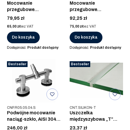
Mocowanie
Mocowanie
przegubowe
przegubowe
naciąg/szkło, AISI 304,
naciąg/szkło, AISI 316,
Cena
Cena
79,95 zł
92,25 zł
SZLIF
SZLIF
Cena
Cena
65,00 zł
bez VAT
75,00 zł
bez VAT
Do koszyka
Do koszyka
Dostępność:
Produkt dostępny
Dostępność:
Produkt dostępny
Bestseller
Bestseller
Kod produktu
Kod produktu
CNP.R05.05.04.S
CNT.SILIKON-T
Podwójne mocowanie
Uszczelka
naciąg-szkło, AISI 304,
międzyszybowa „T”
SZLIF
daszka podwójnego,
Cena
Cena
246,00 zł
23,37 zł