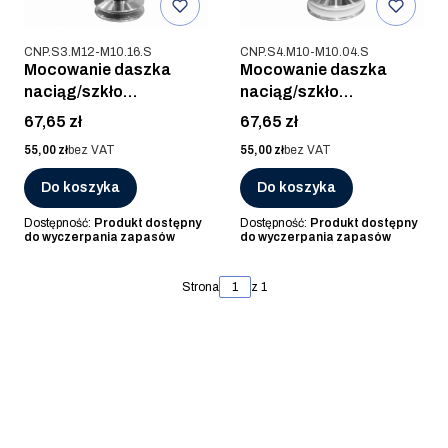
Kod produktu
Kod produktu
CNP.S3.M12-M10.16.S
CNP.S4.M10-M10.04.S
Mocowanie daszka
Mocowanie daszka
naciąg/szkło
naciąg/szkło
M12R/M10, AISI 316,
M10L/M10, AISI 316,
Cena
Cena
67,65 zł
67,65 zł
SZLIF (70x77mm)
SZLIF (55x70mm)
Cena
Cena
55,00 zł
bez VAT
55,00 zł
bez VAT
Do koszyka
Do koszyka
Dostępność:
Produkt dostępny
Dostępność:
Produkt dostępny
do wyczerpania zapasów
do wyczerpania zapasów
Strona
z 1