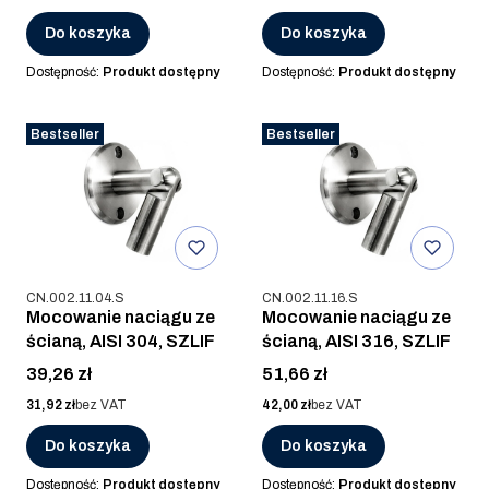
Do koszyka
Do koszyka
Dostępność:
Produkt dostępny
Dostępność:
Produkt dostępny
Bestseller
Bestseller
Kod produktu
Kod produktu
CN.002.11.04.S
CN.002.11.16.S
Mocowanie naciągu ze
Mocowanie naciągu ze
ścianą, AISI 304, SZLIF
ścianą, AISI 316, SZLIF
Cena
Cena
39,26 zł
51,66 zł
Cena
Cena
31,92 zł
bez VAT
42,00 zł
bez VAT
Do koszyka
Do koszyka
Dostępność:
Produkt dostępny
Dostępność:
Produkt dostępny