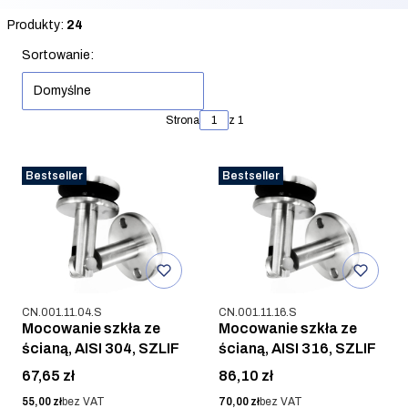
Koniec filtrów
Produkty:
24
Lista produktów
Sortowanie:
Domyślne
Strona
z 1
Bestseller
Bestseller
Kod produktu
Kod produktu
CN.001.11.04.S
CN.001.11.16.S
Mocowanie szkła ze
Mocowanie szkła ze
ścianą, AISI 304, SZLIF
ścianą, AISI 316, SZLIF
Cena
Cena
67,65 zł
86,10 zł
Cena
Cena
55,00 zł
bez VAT
70,00 zł
bez VAT