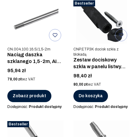
Bestseller
Kod produktu
Kod produktu
CN.004.100.16.S/1,5-2m
CNP.ETP3K docisk szkła z
Naciąg daszka
blokadą
Zestaw dociskowy
szklanego 1,5-2m, AISI
szkła w panelu listwy
316, SUROWA
Cena
95,94 zł
CNP.ETP3
Cena
98,40 zł
Cena
78,00 zł
bez VAT
Cena
80,00 zł
bez VAT
Zobacz produkt
Do koszyka
Dostępność:
Produkt dostępny
Dostępność:
Produkt dostępny
Bestseller