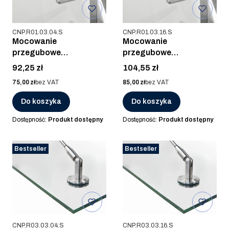
Kod produktu
Kod produktu
CNP.R01.03.04.S
CNP.R01.03.16.S
Mocowanie
Mocowanie
przegubowe
przegubowe
ściana/szkło, AISI 304,
ściana/szkło, AISI 316,
Cena
Cena
92,25 zł
104,55 zł
SZLIF
SZLIF
Cena
Cena
75,00 zł
bez VAT
85,00 zł
bez VAT
Do koszyka
Do koszyka
Dostępność:
Produkt dostępny
Dostępność:
Produkt dostępny
Bestseller
Bestseller
Kod produktu
Kod produktu
CNP.R03.03.04.S
CNP.R03.03.16.S