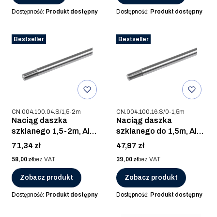
Dostępność:
Produkt dostępny
Dostępność:
Produkt dostępny
Bestseller
Bestseller
Kod produktu
Kod produktu
CN.004.100.04.S/1,5-2m
CN.004.100.16.S/0-1,5m
Naciąg daszka
Naciąg daszka
szklanego 1,5-2m, AISI
szklanego do 1,5m, AISI
304, SUROWA
316, SUROWA
Cena
Cena
71,34 zł
47,97 zł
Cena
Cena
58,00 zł
bez VAT
39,00 zł
bez VAT
Zobacz produkt
Zobacz produkt
Dostępność:
Produkt dostępny
Dostępność:
Produkt dostępny