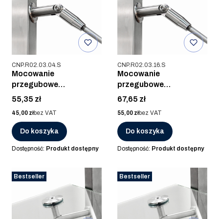
Kod produktu
Kod produktu
CNP.R02.03.04.S
CNP.R02.03.16.S
Mocowanie
Mocowanie
przegubowe
przegubowe
ściana/naciąg, AISI 304,
ściana/naciąg, AISI 316,
Cena
Cena
55,35 zł
67,65 zł
SZLIF
SZLIF
Cena
Cena
45,00 zł
bez VAT
55,00 zł
bez VAT
Do koszyka
Do koszyka
Dostępność:
Produkt dostępny
Dostępność:
Produkt dostępny
Bestseller
Bestseller