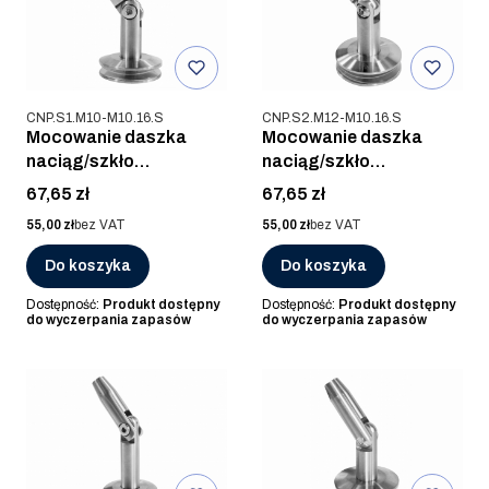
Kod produktu
Kod produktu
CNP.S1.M10-M10.16.S
CNP.S2.M12-M10.16.S
Mocowanie daszka
Mocowanie daszka
naciąg/szkło
naciąg/szkło
M10R/M10, AISI 316,
M12L/M10, AISI 316,
Cena
Cena
67,65 zł
67,65 zł
SZLIF (75x53mm)
SZLIF (70x54mm)
Cena
Cena
55,00 zł
bez VAT
55,00 zł
bez VAT
Do koszyka
Do koszyka
Dostępność:
Produkt dostępny
Dostępność:
Produkt dostępny
do wyczerpania zapasów
do wyczerpania zapasów