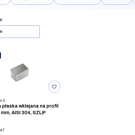
rów
produktów
e:
ne
u
4.S
 płaska wklejana na profil
mm, AISI 304, SZLIF
VAT