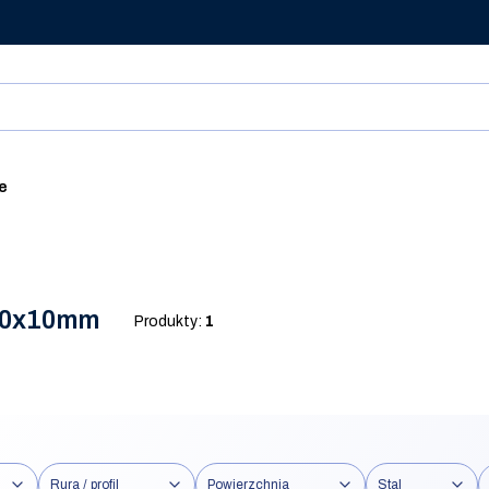
ie
 10x10mm
Produkty:
1
Rura / profil
Powierzchnia
Stal