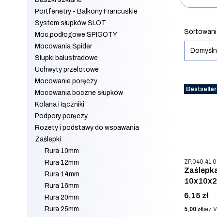
Portfenetry - Balkony Francuskie
Koniec filt
System słupków SLOT
Lista 
Sortowani
Moc.podłogowe SPIGOTY
Mocowania Spider
Domyśl
Słupki balustradowe
Uchwyty przelotowe
Mocowanie poręczy
Bestseller
Mocowania boczne słupków
Kolana i łączniki
Podpory poręczy
Rozety i podstawy do wspawania
Zaślepki
Rura 10mm
Kod produkt
ZP.040.41.0
Rura 12mm
Zaślepka
Rura 14mm
10x10x2 
Rura 16mm
Cena
6,15 zł
Rura 20mm
Rura 25mm
Cena
5,00 zł
bez 