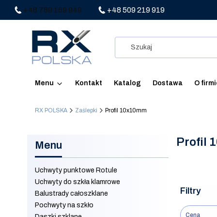
+48 789 169 949
+48 509 219 919
Menu
Kontakt
Katalog
Dostawa
O firm
RX POLSKA
Zaślepki
Profil 10x10mm
Profil
Menu
Uchwyty punktowe Rotule
Uchwyty do szkła klamrowe
Filtry
Balustrady całoszklane
Pochwyty na szkło
Cena
Daszki szklane