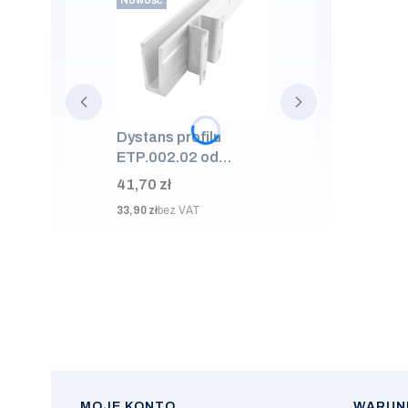
Nowość
Dystans profilu
ETP.002.02 od
ściany 50mm, AISI
Cena
41,70 zł
304, SUROWA
Cena
33,90 zł
bez VAT
MOJE KONTO
WARUNK