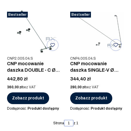
Bestseller
Bestseller
Kod produktu
Kod produktu
CNP2.005.04.S
CNP4.005.04.S
CNP mocowanie
CNP mocowanie
daszka DOUBLE - C Ø
daszka SINGLE-V Ø
60mm, AISI 304, SZLIF
60mm, AISI 304, SZLIF
Cena
Cena
442,80 zł
344,40 zł
Cena
Cena
360,00 zł
bez VAT
280,00 zł
bez VAT
Zobacz produkt
Zobacz produkt
Dostępność:
Produkt dostępny
Dostępność:
Produkt dostępny
Strona
z 1