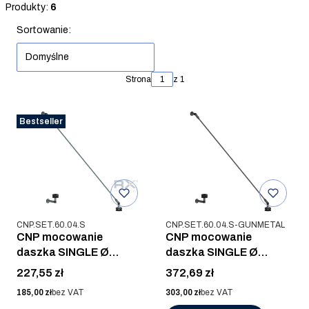
Koniec filtrów
Produkty:
6
Lista produktów
Sortowanie:
Domyślne
Strona
z 1
Bestseller
Kod produktu
Kod produktu
CNP.SET.60.04.S
CNP.SET.60.04.S-GUNMETAL
CNP mocowanie
CNP mocowanie
daszka SINGLE Ø
daszka SINGLE Ø
60mm, AISI 304, SZLIF
60mm, AISI 304, SZLIF
Cena
Cena
227,55 zł
372,69 zł
GUNMETAL
Cena
Cena
185,00 zł
bez VAT
303,00 zł
bez VAT