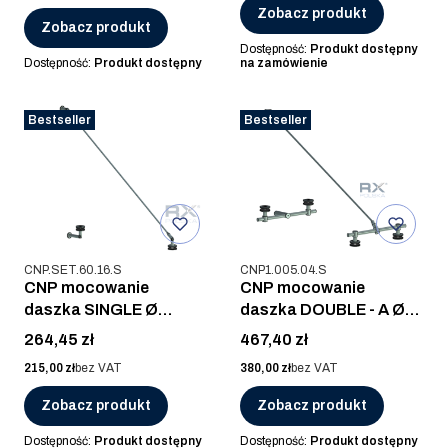
Zobacz produkt
Zobacz produkt
Dostępność:
Produkt dostępny
Dostępność:
Produkt dostępny
na zamówienie
Bestseller
Bestseller
Kod produktu
Kod produktu
CNP.SET.60.16.S
CNP1.005.04.S
CNP mocowanie
CNP mocowanie
daszka SINGLE Ø
daszka DOUBLE - A Ø
60mm, AISI 316, SZLIF
60mm, AISI 304, SZLIF
Cena
Cena
264,45 zł
467,40 zł
Cena
Cena
215,00 zł
bez VAT
380,00 zł
bez VAT
Zobacz produkt
Zobacz produkt
Dostępność:
Produkt dostępny
Dostępność:
Produkt dostępny