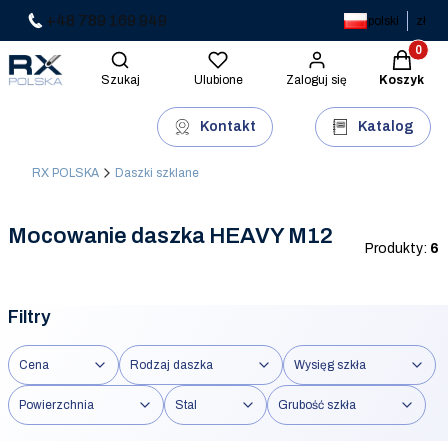
+48 789 169 949
polski
zł
Produkty 
Otwórz wyszukiwarkę
Szukaj
Ulubione
Zaloguj się
Koszyk
Kontakt
Katalog
RX POLSKA
Daszki szklane
Mocowanie daszka HEAVY M12
Produkty:
6
Filtry
Cena
Rodzaj daszka
Wysięg szkła
Powierzchnia
Stal
Grubość szkła