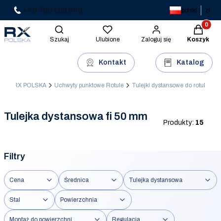
+48 789 169 949
polski
zł
Produkty 
Otwórz wyszukiwarkę
Szukaj
Ulubione
Zaloguj się
Koszyk
Kontakt
Katalog
RX POLSKA
Uchwyty punktowe Rotule
Tulejki dystansowe do rotul
Tulejka dystansowa fi 50 mm
Produkty:
15
Filtry
Cena
Średnica
Tulejka dystansowa
Stal
Powierzchnia
Montaż do powierzchni
Regulacja