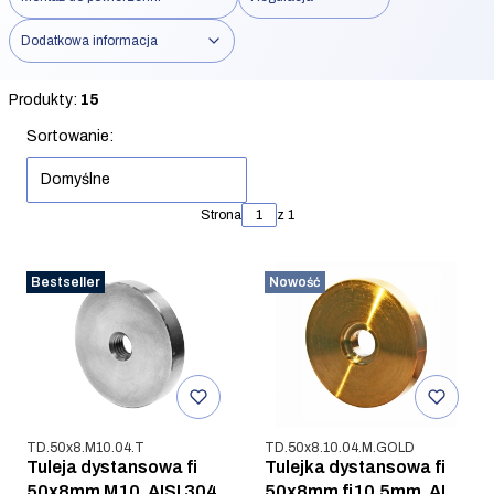
Dodatkowa informacja
Koniec filtrów
Produkty:
15
Lista produktów
Sortowanie:
Domyślne
Strona
z 1
Bestseller
Nowość
Kod produktu
Kod produktu
TD.50x8.M10.04.T
TD.50x8.10.04.M.GOLD
Tuleja dystansowa fi
Tulejka dystansowa fi
50x8mm M10, AISI 304
50x8mm fi10,5mm, AISI