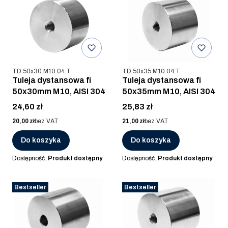
Kod produktu
Kod produktu
TD.50x30.M10.04.T
TD.50x35.M10.04.T
Tuleja dystansowa fi
Tuleja dystansowa fi
50x30mm M10, AISI 304
50x35mm M10, AISI 304
Cena
Cena
24,60 zł
25,83 zł
Cena
Cena
20,00 zł
bez VAT
21,00 zł
bez VAT
Do koszyka
Do koszyka
Dostępność:
Produkt dostępny
Dostępność:
Produkt dostępny
Bestseller
Bestseller