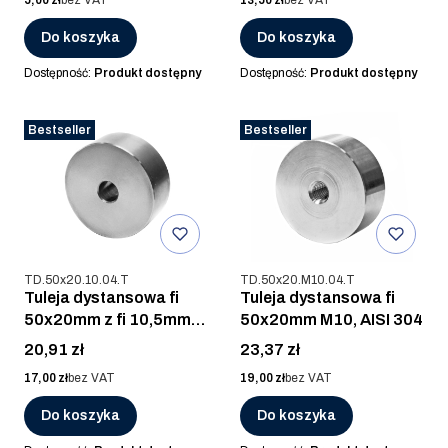
Do koszyka
Do koszyka
Dostępność:
Produkt dostępny
Dostępność:
Produkt dostępny
Bestseller
Bestseller
Kod produktu
Kod produktu
TD.50x20.10.04.T
TD.50x20.M10.04.T
Tuleja dystansowa fi
Tuleja dystansowa fi
50x20mm z fi 10,5mm,
50x20mm M10, AISI 304
AISI 304
Cena
Cena
20,91 zł
23,37 zł
Cena
Cena
17,00 zł
bez VAT
19,00 zł
bez VAT
Do koszyka
Do koszyka