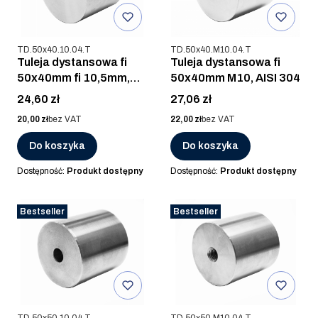
Kod produktu
Kod produktu
TD.50x40.10.04.T
TD.50x40.M10.04.T
Tuleja dystansowa fi
Tuleja dystansowa fi
50x40mm fi 10,5mm,
50x40mm M10, AISI 304
AISI 304
Cena
Cena
24,60 zł
27,06 zł
Cena
Cena
20,00 zł
bez VAT
22,00 zł
bez VAT
Do koszyka
Do koszyka
Dostępność:
Produkt dostępny
Dostępność:
Produkt dostępny
Bestseller
Bestseller
Kod produktu
Kod produktu
TD.50x50.10.04.T
TD.50x50.M10.04.T