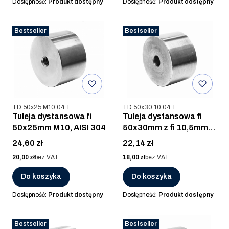
Dostępność:
Produkt dostępny
Dostępność:
Produkt dostępny
Bestseller
Bestseller
Kod produktu
Kod produktu
TD.50x25.M10.04.T
TD.50x30.10.04.T
Tuleja dystansowa fi
Tuleja dystansowa fi
50x25mm M10, AISI 304
50x30mm z fi 10,5mm,
AISI 304
Cena
Cena
24,60 zł
22,14 zł
Cena
Cena
20,00 zł
bez VAT
18,00 zł
bez VAT
Do koszyka
Do koszyka
Dostępność:
Produkt dostępny
Dostępność:
Produkt dostępny
Bestseller
Bestseller