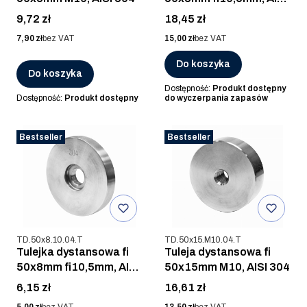
304, GOLD POLER
Cena
Cena
9,72 zł
18,45 zł
Cena
Cena
7,90 zł
bez VAT
15,00 zł
bez VAT
Do koszyka
Do koszyka
Dostępność:
Produkt dostępny
Dostępność:
Produkt dostępny
do wyczerpania zapasów
Bestseller
Bestseller
Kod produktu
Kod produktu
TD.50x8.10.04.T
TD.50x15.M10.04.T
Tulejka dystansowa fi
Tuleja dystansowa fi
50x8mm fi10,5mm, AISI
50x15mm M10, AISI 304
304, SZLIF
Cena
Cena
6,15 zł
16,61 zł
Cena
Cena
5,00 zł
bez VAT
13,50 zł
bez VAT