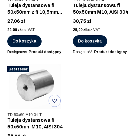
Tuleja dystansowa fi
Tuleja dystansowa fi
50x50mm z fi 10,5mm,
50x50mm M10, AISI 304
AISI 304
Cena
Cena
27,06 zł
30,75 zł
Cena
Cena
22,00 zł
bez VAT
25,00 zł
bez VAT
Do koszyka
Do koszyka
Dostępność:
Produkt dostępny
Dostępność:
Produkt dostępny
Bestseller
Kod produktu
TD.50x60.M10.04.T
Tuleja dystansowa fi
50x60mm M10, AISI 304
Cena
34,44 zł