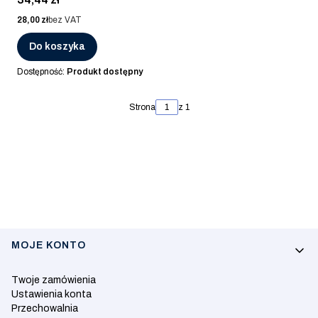
Cena
28,00 zł
bez VAT
Do koszyka
Dostępność:
Produkt dostępny
Strona
z 1
Linki w stopce
MOJE KONTO
Twoje zamówienia
Ustawienia konta
Przechowalnia