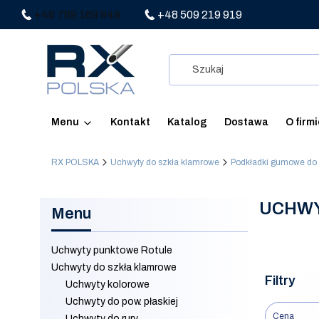
+48 789 169 949
+48 509 219 919
Menu
Kontakt
Katalog
Dostawa
O firm
RX POLSKA
Uchwyty do szkła klamrowe
Podkładki gumowe do
UCHWY
Menu
Uchwyty punktowe Rotule
Uchwyty do szkła klamrowe
Filtry
Uchwyty kolorowe
Uchwyty do pow. płaskiej
Cena
Uchwyty do rury