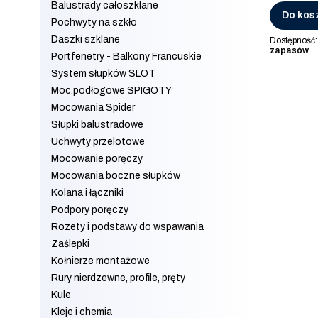
Balustrady całoszklane
Do kos
Pochwyty na szkło
Daszki szklane
Dostępność
zapasów
Portfenetry - Balkony Francuskie
System słupków SLOT
Moc.podłogowe SPIGOTY
Mocowania Spider
Słupki balustradowe
Uchwyty przelotowe
Mocowanie poręczy
Mocowania boczne słupków
Kolana i łączniki
Podpory poręczy
Rozety i podstawy do wspawania
Zaślepki
Kołnierze montażowe
Rury nierdzewne, profile, pręty
Kule
Kleje i chemia