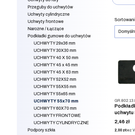
Przeguby do uchwytów
Koniec filt
Uchwyty cylindryczne
Lista 
Sortowani
Uchwyty frontowe
Narożne / Łączące
Domyśl
Podkładki gumowe do uchwytów
UCHWYTY 29x36 mm
UCHWYTY 30X30 mm
UCHWYTY 40 X 50 mm
UCHWYTY 45 x 45 mm
UCHWYTY 45 X 63 mm
UCHWYTY 52X52 mm
UCHWYTY 55X55 mm
UCHWYTY 55x65 mm
Kod produkt
GR.802.13
UCHWYTY 55x70 mm
Podkład
UCHWYTY 60X70 mm
uchwytu
UCHWYTY FRONTOWE
Cena
2,46 zł
UCHWYTY CYLINDRYCZNE
Podpory szkła
Cena
2,00 zł
bez 