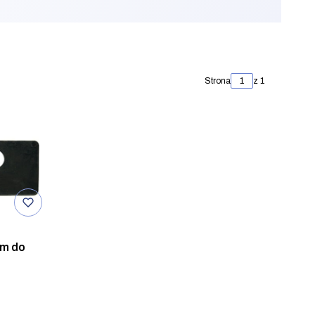
Strona
z 1
mm do