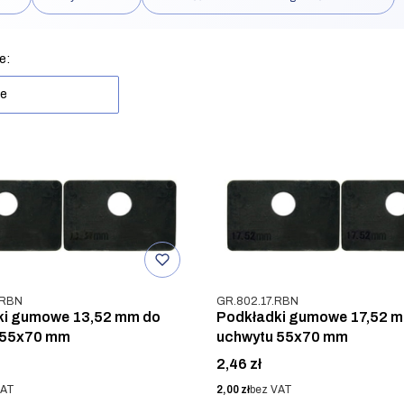
rów
produktów
e:
ne
u
Kod produktu
.RBN
GR.802.17.RBN
ki gumowe 13,52 mm do
Podkładki gumowe 17,52 
 55x70 mm
uchwytu 55x70 mm
Cena
2,46 zł
Cena
VAT
2,00 zł
bez VAT