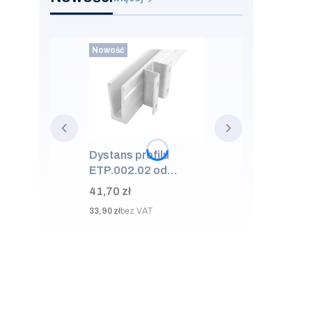
Nowość
Dystans profilu
ETP.002.02 od
ściany 50mm, AISI
Cena
41,70 zł
304, SUROWA
Cena
33,90 zł
bez VAT