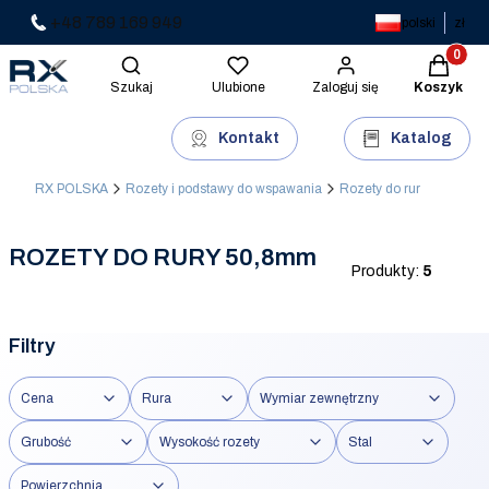
+48 789 169 949
polski
zł
Produkty 
Otwórz wyszukiwarkę
Szukaj
Ulubione
Zaloguj się
Koszyk
Kontakt
Katalog
RX POLSKA
Rozety i podstawy do wspawania
Rozety do rur
ROZETY DO RURY 50,8mm
Produkty:
5
Filtry
Cena
Rura
Wymiar zewnętrzny
Grubość
Wysokość rozety
Stal
Powierzchnia