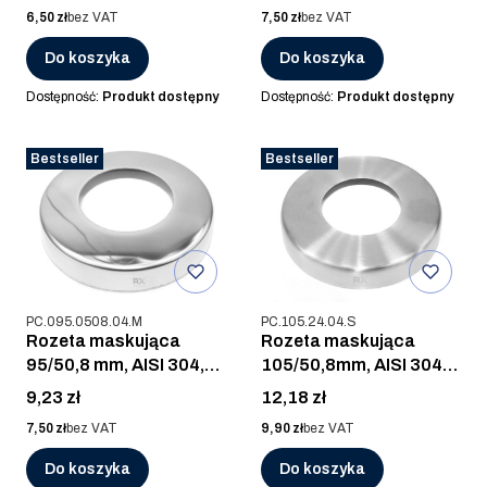
Cena
Cena
6,50 zł
bez VAT
7,50 zł
bez VAT
Do koszyka
Do koszyka
Dostępność:
Produkt dostępny
Dostępność:
Produkt dostępny
Bestseller
Bestseller
Kod produktu
Kod produktu
PC.095.0508.04.M
PC.105.24.04.S
Rozeta maskująca
Rozeta maskująca
95/50,8 mm, AISI 304,
105/50,8mm, AISI 304,
POLER
SZLIF
Cena
Cena
9,23 zł
12,18 zł
Cena
Cena
7,50 zł
bez VAT
9,90 zł
bez VAT
Do koszyka
Do koszyka