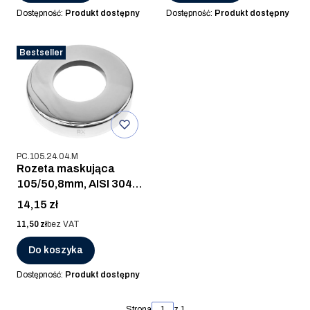
Dostępność:
Produkt dostępny
Dostępność:
Produkt dostępny
Bestseller
Kod produktu
PC.105.24.04.M
Rozeta maskująca
105/50,8mm, AISI 304,
POLER
Cena
14,15 zł
Cena
11,50 zł
bez VAT
Do koszyka
Dostępność:
Produkt dostępny
Strona
z 1