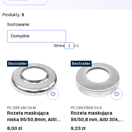
Koniec filtrów
Produkty:
5
Lista produktów
Sortowanie:
Domyślne
Strona
z 1
Bestseller
Bestseller
Kod produktu
Kod produktu
PC.095.150.04.M
PC.095.0508.04.S
Rozeta maskująca
Rozeta maskująca
niska 95/50,8mm, AISI
95/50,8 mm, AISI 304,
304, POLER
SZLIF
Cena
Cena
8,00 zł
9,23 zł