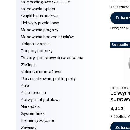
Moc.podłogowe SPIGOTY
Cena
13,00 zł
bez
Mocowania Spider
Słupki balustradowe
Zobacz
Uchwyty przelotowe
Dostępność
Mocowanie poręczy
Mocowania boczne słupków
Kolana i łączniki
Bestseller
Podpory poręczy
Rozety i podstawy do wspawania
Zaślepki
Kołnierze montażowe
Rury nierdzewne, profile, pręty
Kule
Kod produkt
GC.103.XX
Kleje i chemia
Uchwyt 
SUROW
Kotwy i mufy stalowe
Narzędzia
Cena
8,61 zł
System linek
Cena
7,00 zł
bez 
Elementy złączne
Zawiasy
Zobacz