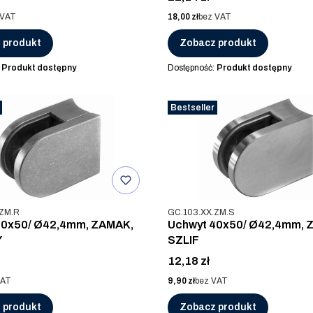
Cena
 VAT
18,00 zł
bez VAT
 produkt
Zobacz produkt
:
Produkt dostępny
Dostępność:
Produkt dostępny
Bestseller
u
Kod produktu
.ZM.R
GC.103.XX.ZM.S
40x50/ Ø42,4mm, ZAMAK,
Uchwyt 40x50/ Ø42,4mm, 
Y
SZLIF
Cena
12,18 zł
Cena
VAT
9,90 zł
bez VAT
 produkt
Zobacz produkt