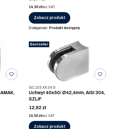
Cena
14,50 zł
bez VAT
Zobacz produkt
Dostępność:
Produkt dostępny
Bestseller
Kod produktu
GC.103.XX.04.S
ZAMAK,
Uchwyt 40x50/ Ø42,4mm, AISI 304,
SZLIF
Cena
12,92 zł
Cena
10,50 zł
bez VAT
Zobacz produkt