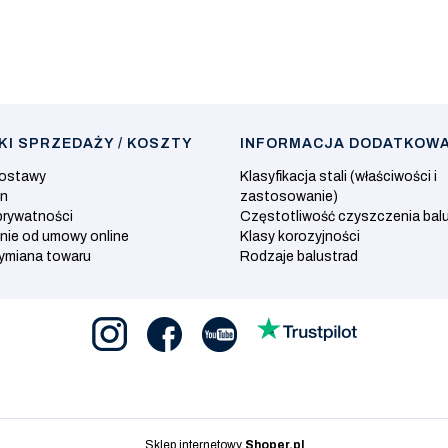
I SPRZEDAŻY / KOSZTY
INFORMACJA DODATKOW
dostawy
Klasyfikacja stali (właściwości i
in
zastosowanie)
prywatności
Częstotliwość czyszczenia bal
nie od umowy online
Klasy korozyjności
wymiana towaru
Rodzaje balustrad
Sklep internetowy
Shoper.pl