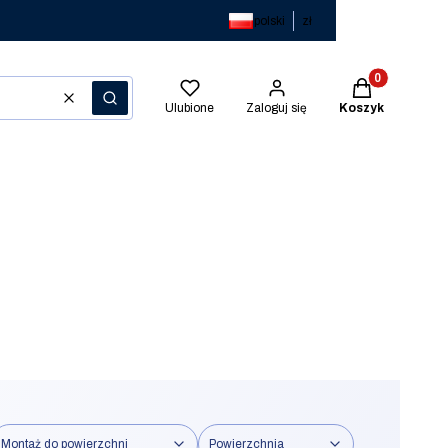
polski
zł
Produkty w kos
Wyczyść
Szukaj
Ulubione
Zaloguj się
Koszyk
Montaż do powierzchni
Powierzchnia