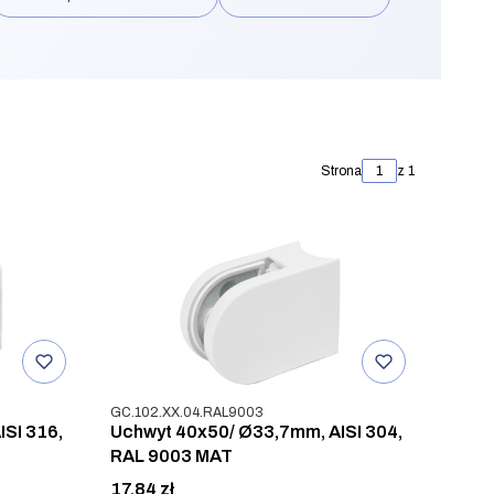
Strona
z 1
Kod produktu
GC.102.XX.04.RAL9003
SI 316,
Uchwyt 40x50/ Ø33,7mm, AISI 304,
RAL 9003 MAT
Cena
17,84 zł