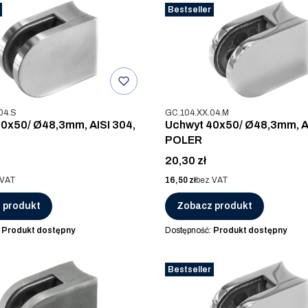
Bestseller
u
Kod produktu
04.S
GC.104.XX.04.M
0x50/ Ø48,3mm, AISI 304,
Uchwyt 40x50/ Ø48,3mm, AI
POLER
Cena
20,30 zł
Cena
 VAT
16,50 zł
bez VAT
 produkt
Zobacz produkt
:
Produkt dostępny
Dostępność:
Produkt dostępny
Bestseller