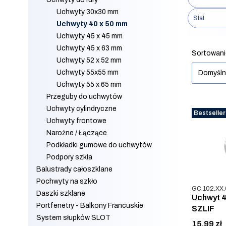
Uchwyty 30x30 mm
Stal
Uchwyty 40 x 50 mm
Uchwyty 45 x 45 mm
Koniec filt
Uchwyty 45 x 63 mm
Lista 
Sortowani
Uchwyty 52 x 52 mm
Uchwyty 55x55 mm
Domyśl
Uchwyty 55 x 65 mm
Przeguby do uchwytów
Uchwyty cylindryczne
Bestseller
Uchwyty frontowe
Narożne / Łączące
Podkładki gumowe do uchwytów
Podpory szkła
Balustrady całoszklane
Pochwyty na szkło
Kod produkt
GC.102.XX.
Daszki szklane
Uchwyt 4
Portfenetry - Balkony Francuskie
SZLIF
System słupków SLOT
Cena
15,99 zł