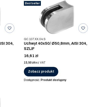
Bestseller
Kod produktu
GC.107.XX.04.S
SI 304,
Uchwyt 40x50/ Ø50,8mm, AISI 304,
SZLIF
Cena
16,61 zł
Cena
13,50 zł
bez VAT
Zobacz produkt
Dostępność:
Produkt dostępny