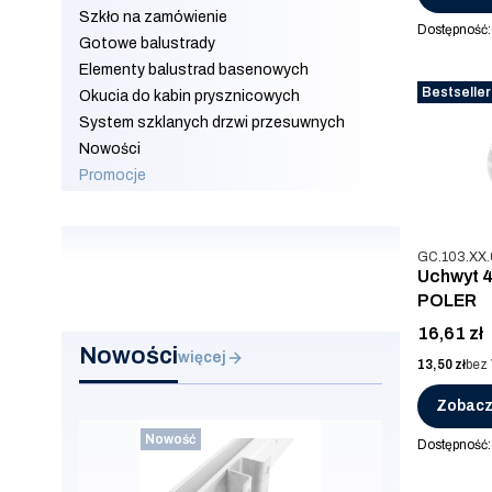
Szkło na zamówienie
Dostępność
Gotowe balustrady
Elementy balustrad basenowych
Bestseller
Okucia do kabin prysznicowych
System szklanych drzwi przesuwnych
Nowości
Promocje
Koniec menu
Kod produkt
GC.103.XX.
Uchwyt 4
POLER
Cena
16,61 zł
Nowości
więcej
Cena
13,50 zł
bez
Zobacz
Nowość
Dostępność