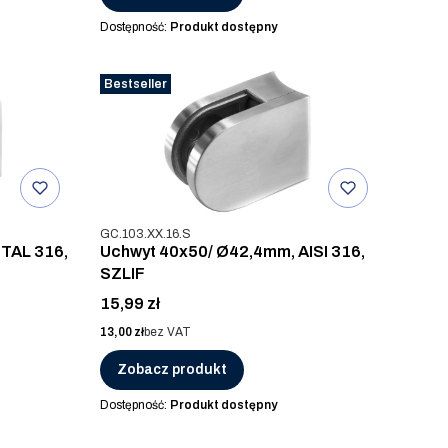
Dostępność:
Produkt dostępny
Bestseller
Kod produktu
GC.103.XX.16.S
TAL 316,
Uchwyt 40x50/ Ø42,4mm, AISI 316,
SZLIF
Cena
15,99 zł
Cena
13,00 zł
bez VAT
Zobacz produkt
Dostępność:
Produkt dostępny