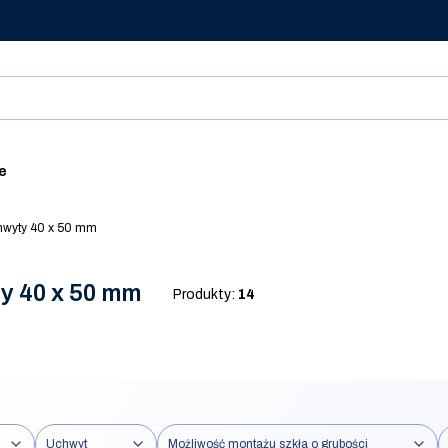
ie
wyty 40 x 50 mm
y 40 x 50 mm
Produkty:
14
Uchwyt
Możliwość montażu szkła o grubości