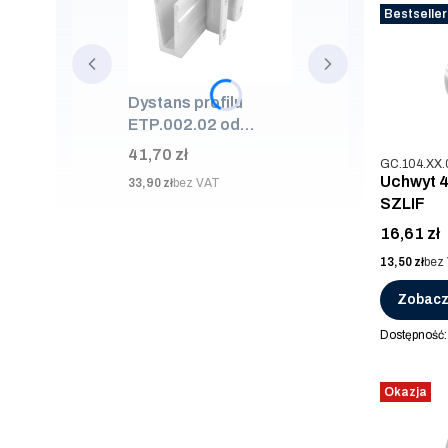
Bestseller
Dystans profilu
ETP.002.02 od
ściany 50mm, AISI
Cena
41,70 zł
Kod produkt
GC.104.XX.
304, SUROWA
Uchwyt 4
Cena
33,90 zł
bez VAT
SZLIF
Cena
16,61 zł
Cena
13,50 zł
bez
Zobacz
Dostępność
Okazja