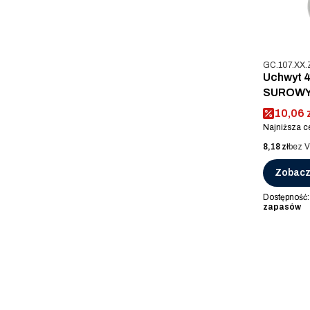
Kod produkt
GC.107.XX.
Uchwyt 
SUROW
Cena p
10,06 
Najniższa c
Cena
8,18 zł
bez 
Zobacz
Dostępność
zapasów