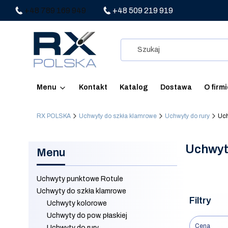
+48 789 169 949
+48 509 219 919
Menu
Kontakt
Katalog
Dostawa
O firm
RX POLSKA
Uchwyty do szkła klamrowe
Uchwyty do rury
Uch
Uchwyt
Menu
Uchwyty punktowe Rotule
Uchwyty do szkła klamrowe
Filtry
Uchwyty kolorowe
Uchwyty do pow. płaskiej
Cena
Uchwyty do rury