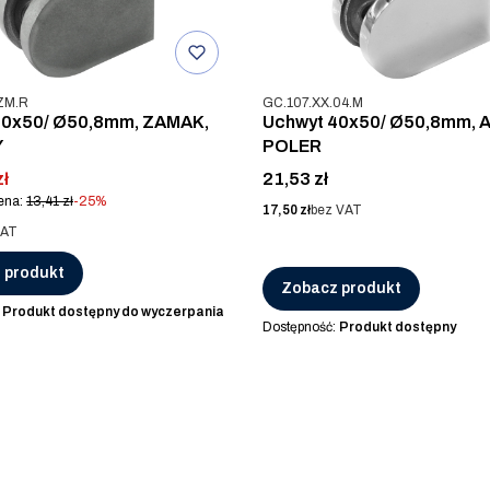
u
Kod produktu
ZM.R
GC.107.XX.04.M
40x50/ Ø50,8mm, ZAMAK,
Uchwyt 40x50/ Ø50,8mm, AI
Y
POLER
romocyjna
Cena
zł
21,53 zł
ena:
13,41 zł
-25%
Cena
17,50 zł
bez VAT
VAT
 produkt
Zobacz produkt
:
Produkt dostępny do wyczerpania
Dostępność:
Produkt dostępny