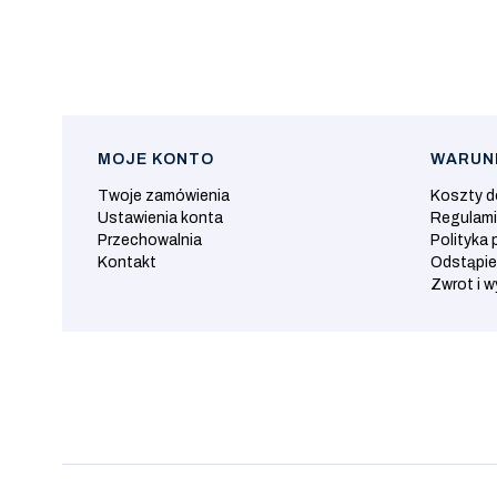
MOJE KONTO
WARUNK
Linki w stopce
Twoje zamówienia
Koszty 
Ustawienia konta
Regulam
Przechowalnia
Polityka 
Kontakt
Odstąpie
Zwrot i 