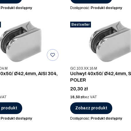
:
Produkt dostępny
Dostępność:
Produkt dostępny
Bestseller
u
Kod produktu
04.M
GC.103.XX.16.M
0x50/ Ø42,4mm, AISI 304,
Uchwyt 40x50/ Ø42,4mm, S
POLER
Cena
20,30 zł
Cena
 VAT
16,50 zł
bez VAT
 produkt
Zobacz produkt
:
Produkt dostępny
Dostępność:
Produkt dostępny