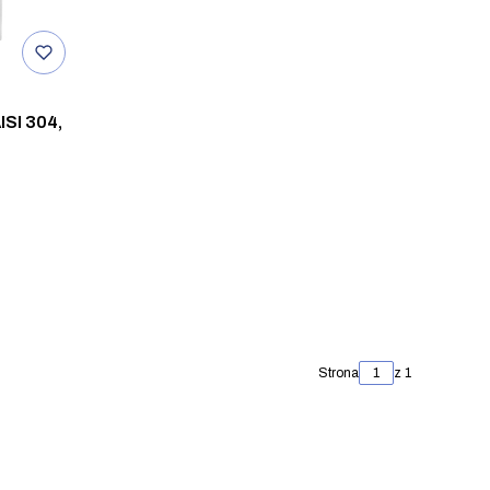
SI 304,
Strona
z 1