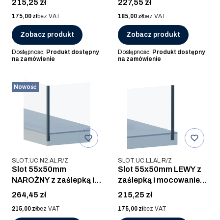
Cena
Cena
215,25 zł
227,55 zł
SUROWY
bocznym, ALUMINIUM
Cena
Cena
175,00 zł
bez VAT
185,00 zł
bez VAT
SUROWY
Zobacz produkt
Zobacz produkt
Dostępność:
Produkt dostępny
Dostępność:
Produkt dostępny
na zamówienie
na zamówienie
Nowość
Kod produktu
Kod produktu
SLOT.UC.N2.AL.R/Z
SLOT.UC.L1.AL.R/Z
Slot 55x50mm
Slot 55x50mm LEWY z
NAROŻNY z zaślepką i
zaślepką i mocowaniem
mocowaniem bocznym,
bocznym, ALUMINIUM
Cena
Cena
264,45 zł
215,25 zł
ALUMINIUM SUROWY
SUROWY
Cena
Cena
215,00 zł
bez VAT
175,00 zł
bez VAT