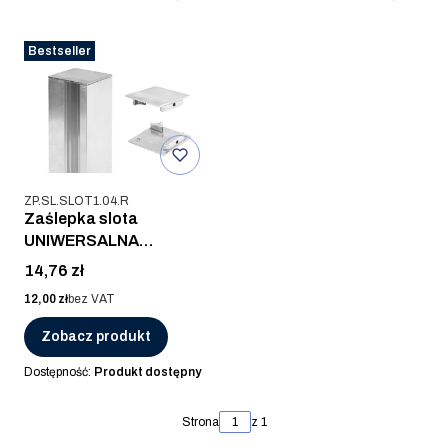
Bestseller
Kod produktu
ZP.SL.SLOT1.04.R
Zaślepka slota
UNIWERSALNA
55x50mm, ZAMAK,
Cena
14,76 zł
SUROWA
Cena
12,00 zł
bez VAT
Zobacz produkt
Dostępność:
Produkt dostępny
Strona
z 1