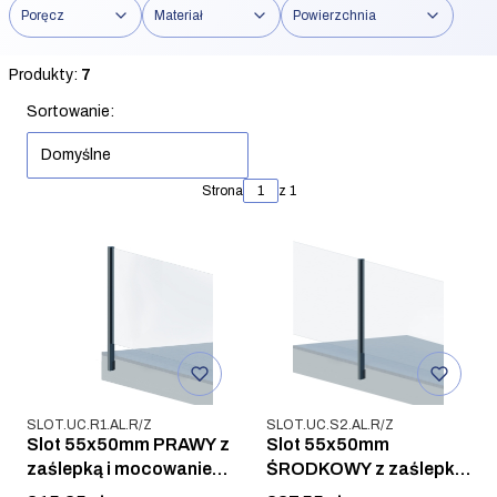
Poręcz
Materiał
Powierzchnia
Koniec filtrów
Produkty:
7
Lista produktów
Sortowanie:
Domyślne
Strona
z 1
Kod produktu
Kod produktu
SLOT.UC.R1.AL.R/Z
SLOT.UC.S2.AL.R/Z
Slot 55x50mm PRAWY z
Slot 55x50mm
zaślepką i mocowaniem
ŚRODKOWY z zaślepką
bocznym, ALUMINIUM
i mocowaniem