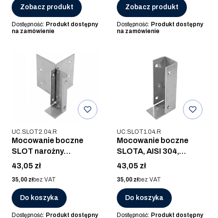
Zobacz produkt
Zobacz produkt
Dostępność:
Produkt dostępny
Dostępność:
Produkt dostępny
na zamówienie
na zamówienie
Kod produktu
Kod produktu
UC.SLOT2.04.R
UC.SLOT1.04.R
Mocowanie boczne
Mocowanie boczne
SLOT narożny
SLOTA, AISI 304,
(zewnętrzny), AISI 304,
SUROWA
Cena
Cena
43,05 zł
43,05 zł
SUROWA
Cena
Cena
35,00 zł
bez VAT
35,00 zł
bez VAT
Do koszyka
Do koszyka
Dostępność:
Produkt dostępny
Dostępność:
Produkt dostępny