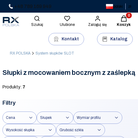
+48 789 169 949
polski
zł
Produkty 
Otwórz wyszukiwarkę
Szukaj
Ulubione
Zaloguj się
Koszyk
Kontakt
Katalog
RX POLSKA
System słupków SLOT
Słupki z mocowaniem bocznym z zaślepką
Produkty:
7
Filtry
Cena
Słupek
Wymiar profilu
Wysokość słupka
Grubość szkła