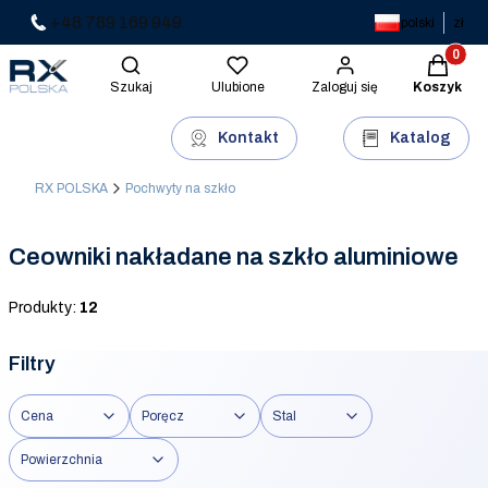
+48 789 169 949
polski
zł
Produkty 
Otwórz wyszukiwarkę
Szukaj
Ulubione
Zaloguj się
Koszyk
Kontakt
Katalog
RX POLSKA
Pochwyty na szkło
Ceowniki nakładane na szkło aluminiowe
Produkty:
12
Filtry
Cena
Poręcz
Stal
Powierzchnia