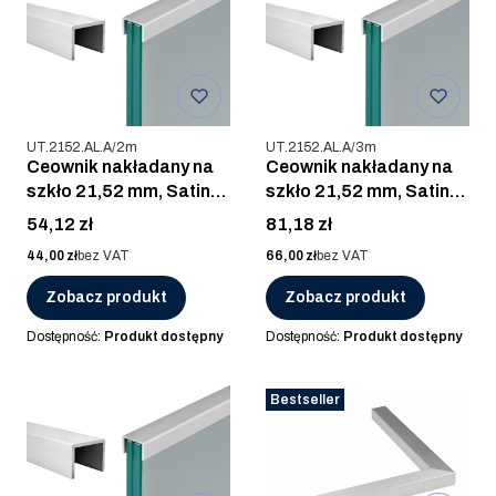
Kod produktu
Kod produktu
UT.2152.AL.A/2m
UT.2152.AL.A/3m
Ceownik nakładany na
Ceownik nakładany na
szkło 21,52 mm, Satin-
szkło 21,52 mm, Satin-
ELOX, AL. ANOD / 2m
ELOX, AL. ANOD / 3m
Cena
Cena
54,12 zł
81,18 zł
Cena
Cena
44,00 zł
bez VAT
66,00 zł
bez VAT
Zobacz produkt
Zobacz produkt
Dostępność:
Produkt dostępny
Dostępność:
Produkt dostępny
Bestseller