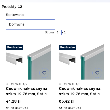
Koniec filtrów
Produkty:
12
Lista produktów
Sortowanie:
Domyślne
Strona
z 1
Bestseller
Bestseller
Kod produktu
Kod produktu
UT.1276.AL.A/2
UT.1276.AL.A/3
Ceownik nakładany na
Ceownik nakładany na
szkło 12,76 mm, Satin-
szkło 12,76 mm, Satin-
ELOX, AL. ANOD / 2m
ELOX, AL. ANOD / 3m
Cena
Cena
44,28 zł
66,42 zł
Cena
Cena
36,00 zł
bez VAT
54,00 zł
bez VAT