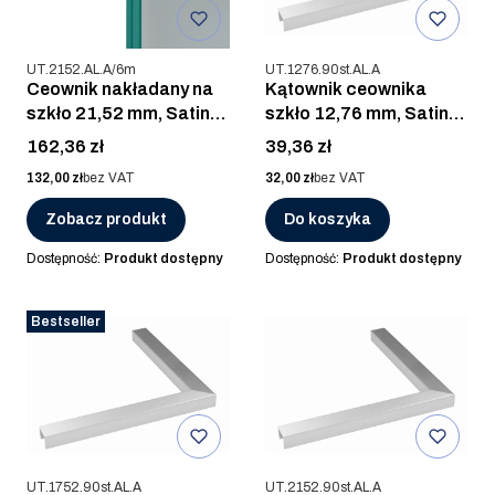
Kod produktu
Kod produktu
UT.2152.AL.A/6m
UT.1276.90st.AL.A
Ceownik nakładany na
Kątownik ceownika
szkło 21,52 mm, Satin-
szkło 12,76 mm, Satin-
ELOX, AL. ANOD / 6m
ELOX, AL. ANOD
Cena
Cena
162,36 zł
39,36 zł
Cena
Cena
132,00 zł
bez VAT
32,00 zł
bez VAT
Zobacz produkt
Do koszyka
Dostępność:
Produkt dostępny
Dostępność:
Produkt dostępny
Bestseller
Kod produktu
Kod produktu
UT.1752.90st.AL.A
UT.2152.90st.AL.A