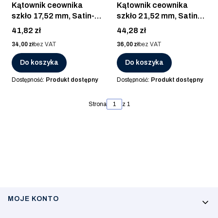
Kątownik ceownika
Kątownik ceownika
szkło 17,52 mm, Satin-
szkło 21,52 mm, Satin-
ELOX, AL. ANOD
ELOX, AL. ANOD
Cena
Cena
41,82 zł
44,28 zł
Cena
Cena
34,00 zł
bez VAT
36,00 zł
bez VAT
Do koszyka
Do koszyka
Dostępność:
Produkt dostępny
Dostępność:
Produkt dostępny
Strona
z 1
Linki w stopce
MOJE KONTO