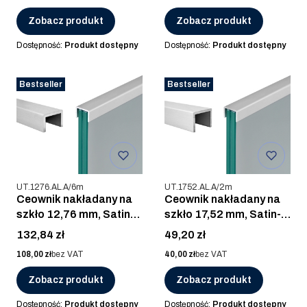
Zobacz produkt
Zobacz produkt
Dostępność:
Produkt dostępny
Dostępność:
Produkt dostępny
Bestseller
Bestseller
Kod produktu
Kod produktu
UT.1276.AL.A/6m
UT.1752.AL.A/2m
Ceownik nakładany na
Ceownik nakładany na
szkło 12,76 mm, Satin-
szkło 17,52 mm, Satin-
ELOX, AL. ANOD / 6m
ELOX, AL. ANOD / 2m
Cena
Cena
132,84 zł
49,20 zł
Cena
Cena
108,00 zł
bez VAT
40,00 zł
bez VAT
Zobacz produkt
Zobacz produkt
Dostępność:
Produkt dostępny
Dostępność:
Produkt dostępny