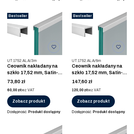
Bestseller
Bestseller
Kod produktu
Kod produktu
UT.1752.AL.A/3m
UT.1752.AL.A/6m
Ceownik nakładany na
Ceownik nakładany na
szkło 17,52 mm, Satin-
szkło 17,52 mm, Satin-
ELOX, AL. ANOD / 3m
ELOX, AL. ANOD / 6m
Cena
Cena
73,80 zł
147,60 zł
Cena
Cena
60,00 zł
bez VAT
120,00 zł
bez VAT
Zobacz produkt
Zobacz produkt
Dostępność:
Produkt dostępny
Dostępność:
Produkt dostępny