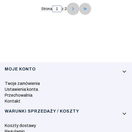
Strona
z 2
Przejdź do ostatniej s
Linki w stopce
MOJE KONTO
Twoje zamówienia
Ustawienia konta
Przechowalnia
Kontakt
WARUNKI SPRZEDAŻY / KOSZTY
Koszty dostawy
Regulamin