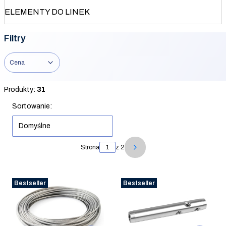
ELEMENTY DO LINEK
Filtry
Cena
Koniec filtrów
Produkty:
31
Lista produktów
Sortowanie:
Domyślne
Strona
z 2
Następne produkty
Bestseller
Bestseller