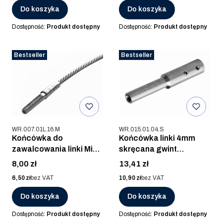
Do koszyka
Do koszyka
Dostępność:
Produkt dostępny
Dostępność:
Produkt dostępny
Bestseller
Bestseller
Kod produktu
Kod produktu
WR.007.01L.16.M
WR.015.01.04.S
Końcówka do
Końcówka linki 4mm
zawalcowania linki Mini
skręcana gwint
gwint lewy, AISI 316,
wewnętrzny prawy M6,
Cena
Cena
8,00 zł
13,41 zł
POLER
AISI 304, SZLIF
Cena
Cena
6,50 zł
bez VAT
10,90 zł
bez VAT
Do koszyka
Do koszyka
Dostępność:
Produkt dostępny
Dostępność:
Produkt dostępny