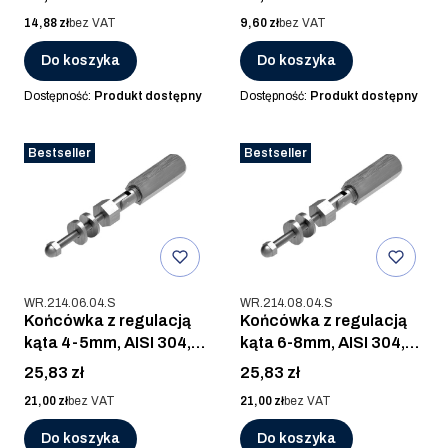
Cena
Cena
14,88 zł
bez VAT
9,60 zł
bez VAT
Do koszyka
Do koszyka
Dostępność:
Produkt dostępny
Dostępność:
Produkt dostępny
Bestseller
Bestseller
Kod produktu
Kod produktu
WR.214.06.04.S
WR.214.08.04.S
Końcówka z regulacją
Końcówka z regulacją
kąta 4-5mm, AISI 304,
kąta 6-8mm, AISI 304,
SZLIF
SZLIF
Cena
Cena
25,83 zł
25,83 zł
Cena
Cena
21,00 zł
bez VAT
21,00 zł
bez VAT
Do koszyka
Do koszyka