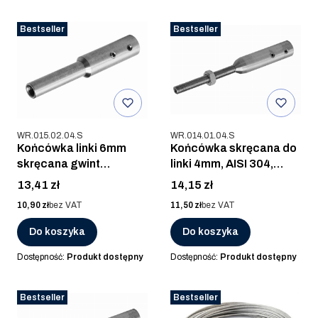
Bestseller
Bestseller
Kod produktu
Kod produktu
WR.015.02.04.S
WR.014.01.04.S
Końcówka linki 6mm
Końcówka skręcana do
skręcana gwint
linki 4mm, AISI 304,
wewnętrzny prawy M8,
SZLIF
Cena
Cena
13,41 zł
14,15 zł
AISI 304, SZLIF
Cena
Cena
10,90 zł
bez VAT
11,50 zł
bez VAT
Do koszyka
Do koszyka
Dostępność:
Produkt dostępny
Dostępność:
Produkt dostępny
Bestseller
Bestseller