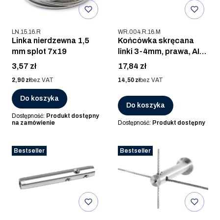
Kod produktu
Kod produktu
LN.15.16.R
WR.004.R.16.M
Linka nierdzewna 1,5
Końcówka skręcana
mm splot 7x19
linki 3-4mm, prawa, AISI
316, POLER
Cena
Cena
3,57 zł
17,84 zł
Cena
Cena
2,90 zł
bez VAT
14,50 zł
bez VAT
Do koszyka
Do koszyka
Dostępność:
Produkt dostępny
na zamówienie
Dostępność:
Produkt dostępny
Bestseller
Bestseller