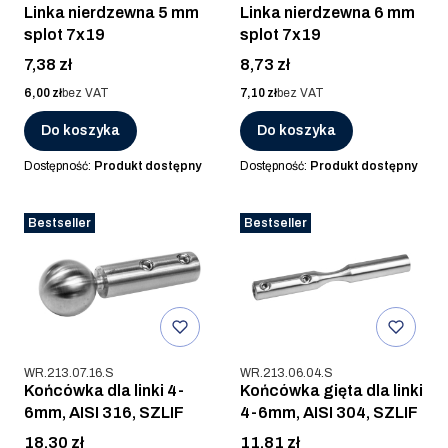
Linka nierdzewna 5 mm
Linka nierdzewna 6 mm
splot 7x19
splot 7x19
Cena
Cena
7,38 zł
8,73 zł
Cena
Cena
6,00 zł
bez VAT
7,10 zł
bez VAT
Do koszyka
Do koszyka
Dostępność:
Produkt dostępny
Dostępność:
Produkt dostępny
Bestseller
Bestseller
Kod produktu
Kod produktu
WR.213.07.16.S
WR.213.06.04.S
Końcówka dla linki 4-
Końcówka gięta dla linki
6mm, AISI 316, SZLIF
4-6mm, AISI 304, SZLIF
Cena
Cena
18,30 zł
11,81 zł