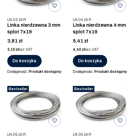
Kod produktu
Kod produktu
LN.03.16.R
LN.04.16.R
Linka nierdzewna 3 mm
Linka nierdzewna 4 mm
splot 7x19
splot 7x19
Cena
Cena
3,81 zł
5,41 zł
Cena
Cena
3,10 zł
bez VAT
4,40 zł
bez VAT
Do koszyka
Do koszyka
Dostępność:
Produkt dostępny
Dostępność:
Produkt dostępny
Bestseller
Bestseller
Kod produktu
Kod produktu
LN.05.16.R
LN.06.16.R