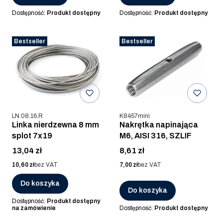
Dostępność:
Produkt dostępny
Dostępność:
Produkt dostępny
Bestseller
Bestseller
Kod produktu
Kod produktu
LN.08.16.R
K8457mini
Linka nierdzewna 8 mm
Nakrętka napinająca
splot 7x19
M6, AISI 316, SZLIF
Cena
Cena
13,04 zł
8,61 zł
Cena
Cena
10,60 zł
bez VAT
7,00 zł
bez VAT
Do koszyka
Do koszyka
Dostępność:
Produkt dostępny
na zamówienie
Dostępność:
Produkt dostępny