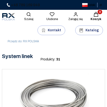
+48 789 169 949
polski
zł
Produkty 
Otwórz wyszukiwarkę
Szukaj
Ulubione
Zaloguj się
Koszyk
Kontakt
Katalog
Przejdź do:
RX POLSKA
System linek
Produkty:
31