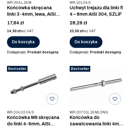
Kod produktu
Kod produktu
WR.004.L.16.M
WR.101.04.S
Końcówka skręcana
Uchwyt trejażu dla linki fi
linki 3-4mm, lewa, AISI
4 – 8mm AISI 304, SZLIF
316, POLER
Cena
Cena
17,84 zł
28,29 zł
Cena
Cena
14,50 zł
bez VAT
23,00 zł
bez VAT
Do koszyka
Do koszyka
Dostępność:
Produkt dostępny
Dostępność:
Produkt dostępny
Bestseller
Bestseller
Kod produktu
Kod produktu
WR.014.03.04.S
WR.007.01L.16.MLONG
Końcówka M6 skręcana
Końcówka do
do linki 4-6mm, AISI
zawalcowania linki 4mm