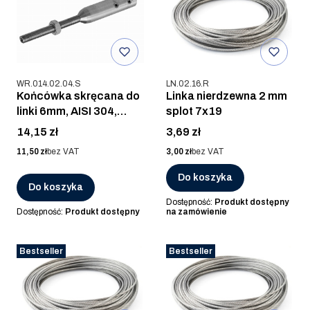
Kod produktu
Kod produktu
WR.014.02.04.S
LN.02.16.R
Końcówka skręcana do
Linka nierdzewna 2 mm
linki 6mm, AISI 304,
splot 7x19
SZLIF
Cena
Cena
14,15 zł
3,69 zł
Cena
Cena
11,50 zł
bez VAT
3,00 zł
bez VAT
Do koszyka
Do koszyka
Dostępność:
Produkt dostępny
Dostępność:
Produkt dostępny
na zamówienie
Bestseller
Bestseller