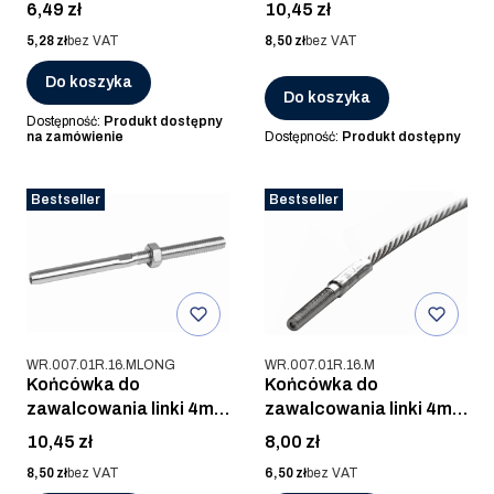
304, SZLIF
gwint lewy M8
Cena
Cena
6,49 zł
10,45 zł
Cena
Cena
5,28 zł
bez VAT
8,50 zł
bez VAT
Do koszyka
Do koszyka
Dostępność:
Produkt dostępny
na zamówienie
Dostępność:
Produkt dostępny
Bestseller
Bestseller
Kod produktu
Kod produktu
WR.007.01R.16.MLONG
WR.007.01R.16.M
Końcówka do
Końcówka do
zawalcowania linki 4mm
zawalcowania linki 4mm
gwint prawy M8
Mini gwint prawy, AISI
Cena
Cena
10,45 zł
8,00 zł
316, POLER
Cena
Cena
8,50 zł
bez VAT
6,50 zł
bez VAT