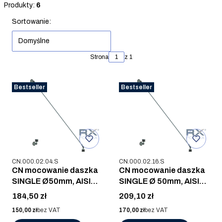
Koniec filtrów
Produkty:
6
Lista produktów
Sortowanie:
Domyślne
Strona
z 1
Bestseller
Bestseller
Kod produktu
Kod produktu
CN.000.02.04.S
CN.000.02.16.S
CN mocowanie daszka
CN mocowanie daszka
SINGLE Ø50mm, AISI
SINGLE Ø 50mm, AISI
304, SZLIF
316, SZLIF
Cena
Cena
184,50 zł
209,10 zł
Cena
Cena
150,00 zł
bez VAT
170,00 zł
bez VAT