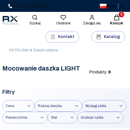
+48 789 169 949
polski
zł
Produkty 
Otwórz wyszukiwarkę
Szukaj
Ulubione
Zaloguj się
Koszyk
Kontakt
Katalog
RX POLSKA
Daszki szklane
Mocowanie daszka LIGHT
Produkty:
6
Filtry
Cena
Rodzaj daszka
Wysięg szkła
Powierzchnia
Stal
Grubość szkła