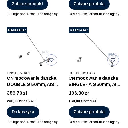
Zobacz produkt
Zobacz produkt
Dostępność:
Produkt dostępny
Dostępność:
Produkt dostępny
Bestseller
Bestseller
Kod produktu
Kod produktu
CN2.005.04.S
CN.001.02.04.S
CN mocowanie daszka
CN mocowanie daszka
DOUBLE Ø 50mm, AISI
SINGLE - A Ø50mm, AISI
304, SZLIF
304, SZLIF
Cena
Cena
356,70 zł
196,80 zł
Cena
Cena
290,00 zł
bez VAT
160,00 zł
bez VAT
Do koszyka
Zobacz produkt
Dostępność:
Produkt dostępny
Dostępność:
Produkt dostępny