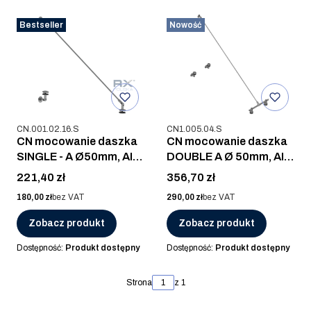
Bestseller
Nowość
Kod produktu
Kod produktu
CN.001.02.16.S
CN1.005.04.S
CN mocowanie daszka
CN mocowanie daszka
SINGLE - A Ø50mm, AISI
DOUBLE A Ø 50mm, AISI
316, SZLIF
304, SZLIF
Cena
Cena
221,40 zł
356,70 zł
Cena
Cena
180,00 zł
bez VAT
290,00 zł
bez VAT
Zobacz produkt
Zobacz produkt
Dostępność:
Produkt dostępny
Dostępność:
Produkt dostępny
Strona
z 1