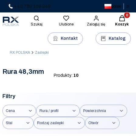
+48 789 169 949
polski
zł
Produkty 
Otwórz wyszukiwarkę
Szukaj
Ulubione
Zaloguj się
Koszyk
Kontakt
Katalog
RX POLSKA
Zaślepki
Rura 48,3mm
Produkty:
10
Filtry
Cena
Rura / profil
Powierzchnia
Stal
Rodzaj zaślepki
Otwór