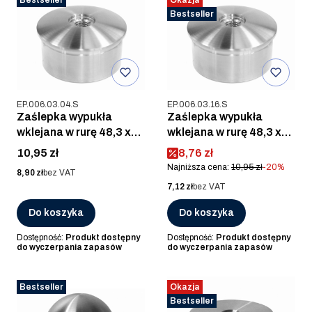
Bestseller
Kod produktu
Kod produktu
EP.006.03.04.S
EP.006.03.16.S
Zaślepka wypukła
Zaślepka wypukła
wklejana w rurę 48,3 x
wklejana w rurę 48,3 x
2,0 mm z gwintem M8,
2.0mm z gwintem M8,
Cena
Cena promocyjna
10,95 zł
8,76 zł
AISI 304, SZLIF
AISI 316, SZIF
Najniższa cena:
10,95 zł
-20%
Cena
8,90 zł
bez VAT
Cena
7,12 zł
bez VAT
Do koszyka
Do koszyka
Dostępność:
Produkt dostępny
Dostępność:
Produkt dostępny
do wyczerpania zapasów
do wyczerpania zapasów
Bestseller
Okazja
Bestseller