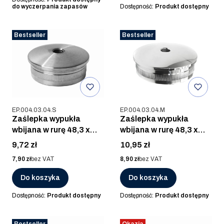
do wyczerpania zapasów
Dostępność:
Produkt dostępny
Bestseller
Bestseller
Kod produktu
Kod produktu
EP.004.03.04.S
EP.004.03.04.M
Zaślepka wypukła
Zaślepka wypukła
wbijana w rurę 48,3 x
wbijana w rurę 48,3 x
2.0mm z gwintem M8,
2.0mm z gwintem M8,
Cena
Cena
9,72 zł
10,95 zł
AISI 304, SZLIF
AISI 304, POLER
Cena
Cena
7,90 zł
bez VAT
8,90 zł
bez VAT
Do koszyka
Do koszyka
Dostępność:
Produkt dostępny
Dostępność:
Produkt dostępny
Bestseller
Okazja