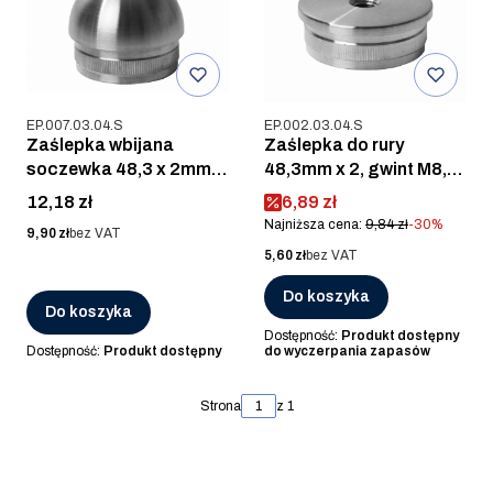
Kod produktu
Kod produktu
EP.007.03.04.S
EP.002.03.04.S
Zaślepka wbijana
Zaślepka do rury
soczewka 48,3 x 2mm,
48,3mm x 2, gwint M8,
AISI 304, SZLIF
AISI 304, SZLIF
Cena
Cena promocyjna
12,18 zł
6,89 zł
Najniższa cena:
9,84 zł
-30%
Cena
9,90 zł
bez VAT
Cena
5,60 zł
bez VAT
Do koszyka
Do koszyka
Dostępność:
Produkt dostępny
Dostępność:
Produkt dostępny
do wyczerpania zapasów
Strona
z 1