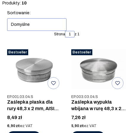
Koniec filtrów
Produkty:
10
Lista produktów
Sortowanie:
Domyślne
Strona
z 1
Bestseller
Bestseller
Kod produktu
Kod produktu
EP.001.03.04.S
EP.003.03.04.S
Zaślepka płaska dla
Zaślepka wypukła
rury 48,3 x 2 mm, AISI
wbijana w rurę 48,3 x 2.0
304, SZLIF
mm, AISI 304, SZLIF
Cena
Cena
8,49 zł
7,26 zł
Cena
Cena
6,90 zł
bez VAT
5,90 zł
bez VAT