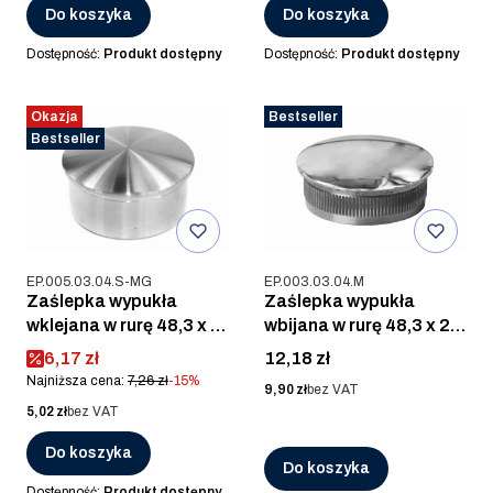
Do koszyka
Do koszyka
Dostępność:
Produkt dostępny
Dostępność:
Produkt dostępny
Okazja
Bestseller
Bestseller
Kod produktu
Kod produktu
EP.005.03.04.S-MG
EP.003.03.04.M
Zaślepka wypukła
Zaślepka wypukła
wklejana w rurę 48,3 x 2
wbijana w rurę 48,3 x 2
mm, AISI 304, SZLIF
mm, AISI 304, POLER
Cena promocyjna
Cena
6,17 zł
12,18 zł
Najniższa cena:
7,26 zł
-15%
Cena
9,90 zł
bez VAT
Cena
5,02 zł
bez VAT
Do koszyka
Do koszyka
Dostępność:
Produkt dostępny