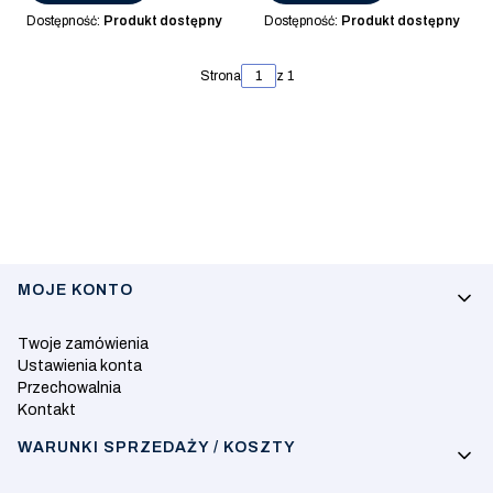
Dostępność:
Produkt dostępny
Dostępność:
Produkt dostępny
Strona
z 1
Linki w stopce
MOJE KONTO
Twoje zamówienia
Ustawienia konta
Przechowalnia
Kontakt
WARUNKI SPRZEDAŻY / KOSZTY