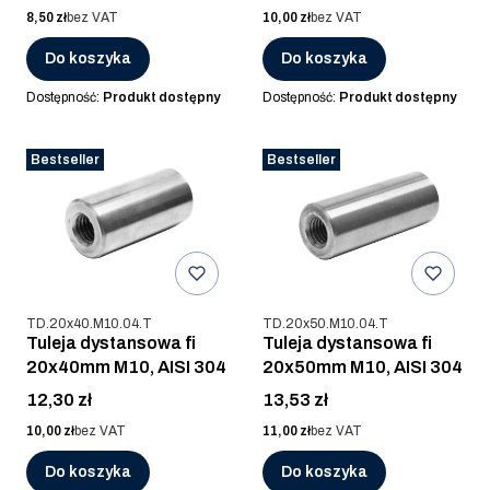
Cena
Cena
8,50 zł
bez VAT
10,00 zł
bez VAT
Do koszyka
Do koszyka
Dostępność:
Produkt dostępny
Dostępność:
Produkt dostępny
Bestseller
Bestseller
Kod produktu
Kod produktu
TD.20x40.M10.04.T
TD.20x50.M10.04.T
Tuleja dystansowa fi
Tuleja dystansowa fi
20x40mm M10, AISI 304
20x50mm M10, AISI 304
Cena
Cena
12,30 zł
13,53 zł
Cena
Cena
10,00 zł
bez VAT
11,00 zł
bez VAT
Do koszyka
Do koszyka