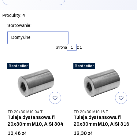
Koniec filtrów
Produkty:
4
Lista produktów
Sortowanie:
Domyślne
Strona
z 1
Bestseller
Bestseller
Kod produktu
Kod produktu
TD.20x30.M10.04.T
TD.20x30.M10.16.T
Tuleja dystansowa fi
Tuleja dystansowa fi
20x30mm M10, AISI 304
20x30mm M10, AISI 316
Cena
Cena
10,46 zł
12,30 zł