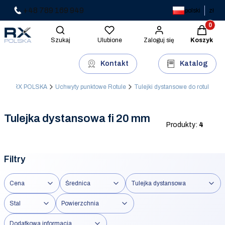
+48 789 169 949
polski
zł
Produkty 
Otwórz wyszukiwarkę
Szukaj
Ulubione
Zaloguj się
Koszyk
Kontakt
Katalog
RX POLSKA
Uchwyty punktowe Rotule
Tulejki dystansowe do rotul
Tulejka dystansowa fi 20 mm
Produkty:
4
Filtry
Cena
Średnica
Tulejka dystansowa
Stal
Powierzchnia
Dodatkowa informacja