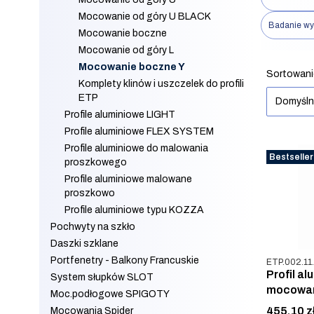
Mocowanie od góry U BLACK
Badanie wy
Mocowanie boczne
Mocowanie od góry L
Koniec filt
Mocowanie boczne Y
Lista 
Sortowani
Komplety klinów i uszczelek do profili
ETP
Domyśl
Profile aluminiowe LIGHT
Profile aluminiowe FLEX SYSTEM
Profile aluminiowe do malowania
Bestseller
proszkowego
Profile aluminiowe malowane
proszkowo
Profile aluminiowe typu KOZZA
Pochwyty na szkło
Daszki szklane
Kod produkt
Portfenetry - Balkony Francuskie
ETP.002.11
Profil al
System słupków SLOT
mocowani
Moc.podłogowe SPIGOTY
Cena
455,10 z
Mocowania Spider