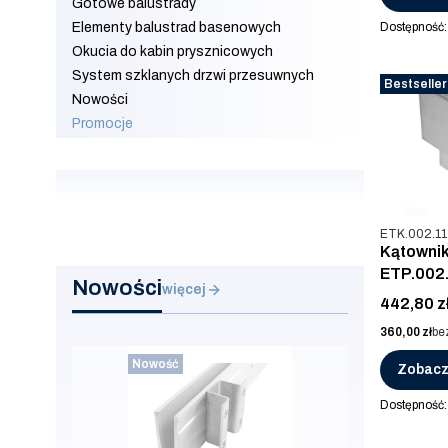
Gotowe balustrady
Elementy balustrad basenowych
Dostępność
Okucia do kabin prysznicowych
System szklanych drzwi przesuwnych
Bestseller
Nowości
Promocje
Koniec menu
Kod produkt
ETK.002.11
Kątownik
ETP.002
Nowości
więcej
Cena
442,80 z
Cena
360,00 zł
be
Nowość
Zobacz
Dostępność