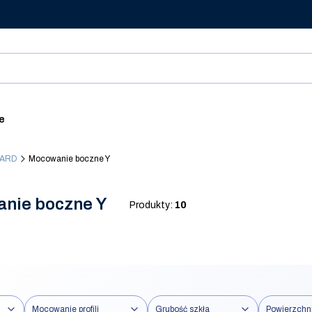
ie
DARD
Mocowanie boczne Y
nie boczne Y
Produkty:
10
Mocowanie profili
Grubość szkła
Powierzchn