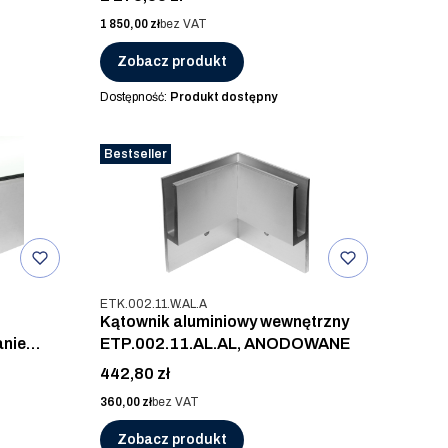
Cena
1 850,00 zł
bez VAT
Zobacz produkt
Dostępność:
Produkt dostępny
Bestseller
Kod produktu
ETK.002.11.W.AL.A
Kątownik aluminiowy wewnętrzny
ETP.002.11.AL.AL, ANODOWANE
Cena
442,80 zł
Cena
360,00 zł
bez VAT
Zobacz produkt