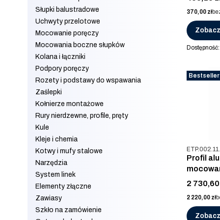
Słupki balustradowe
Cena
370,00 zł
be
Uchwyty przelotowe
Zobacz
Mocowanie poręczy
Mocowania boczne słupków
Dostępność
Kolana i łączniki
Podpory poręczy
Bestseller
Rozety i podstawy do wspawania
Zaślepki
Kołnierze montażowe
Rury nierdzewne, profile, pręty
Kule
Kleje i chemia
Kod produkt
ETP.002.11
Kotwy i mufy stalowe
Profil al
Narzędzia
mocowani
System linek
Cena
2 730,60 
Elementy złączne
Cena
2 220,00 zł
b
Zawiasy
Szkło na zamówienie
Zobacz