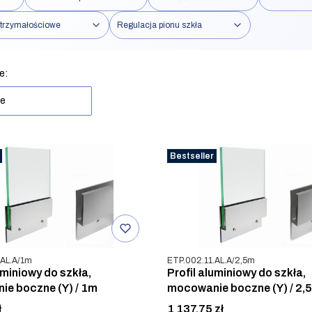
trzymałościowe
Regulacja pionu szkła
rów
produktów
e:
ne
Bestseller
u
Kod produktu
.AL.A/1m
ETP.002.11.AL.A/2,5m
uminiowy do szkła,
Profil aluminiowy do szkła,
e boczne (Y) / 1m
mocowanie boczne (Y) / 2,
Cena
ł
1 137,75 zł