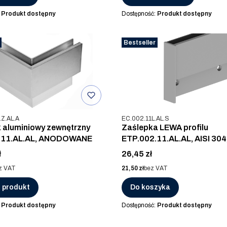
:
Produkt dostępny
Dostępność:
Produkt dostępny
Bestseller
u
Kod produktu
.Z.AL.A
EC.002.11L.AL.S
 aluminiowy zewnętrzny
Zaślepka LEWA profilu
.11.AL.AL, ANODOWANE
ETP.002.11.AL.AL, AISI 304
ALUMINUM
Cena
ł
26,45 zł
Cena
z VAT
21,50 zł
bez VAT
 produkt
Do koszyka
:
Produkt dostępny
Dostępność:
Produkt dostępny