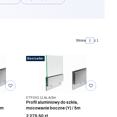
Strona
z 1
Bestseller
Kod produktu
ETP.002.11.AL.A/5m
Profil aluminiowy do szkła,
5m
mocowanie boczne (Y) / 5m
Cena
2 275,50 zł