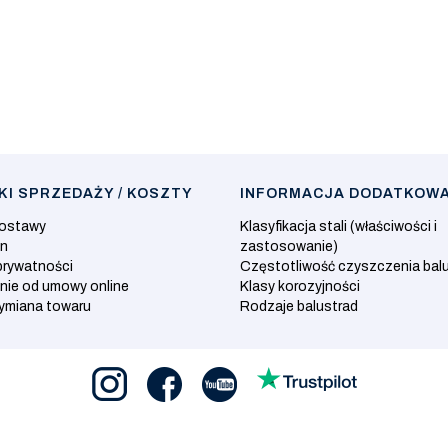
I SPRZEDAŻY / KOSZTY
INFORMACJA DODATKOW
dostawy
Klasyfikacja stali (właściwości i
in
zastosowanie)
prywatności
Częstotliwość czyszczenia bal
nie od umowy online
Klasy korozyjności
wymiana towaru
Rodzaje balustrad