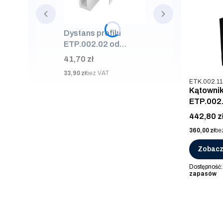
Dystans profilu
ETP.002.02 od
ściany 50mm, AISI
Cena
41,70 zł
304, SUROWA
Cena
33,90 zł
bez VAT
Kod produkt
ETK.002.11
Kątownik
ETP.002.
Cena
442,80 z
Cena
360,00 zł
be
Zobacz
Dostępność
zapasów