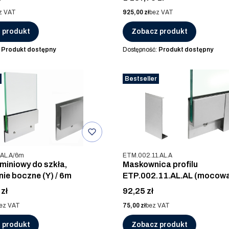
Cena
z VAT
925,00 zł
bez VAT
 produkt
Zobacz produkt
:
Produkt dostępny
Dostępność:
Produkt dostępny
Bestseller
u
Kod produktu
.AL.A/6m
ETM.002.11.AL.A
uminiowy do szkła,
Maskownica profilu
e boczne (Y) / 6m
ETP.002.11.AL.AL (mocowanie
boczne Ч), ALUMINIUM
Cena
zł
92,25 zł
Cena
ez VAT
75,00 zł
bez VAT
 produkt
Zobacz produkt