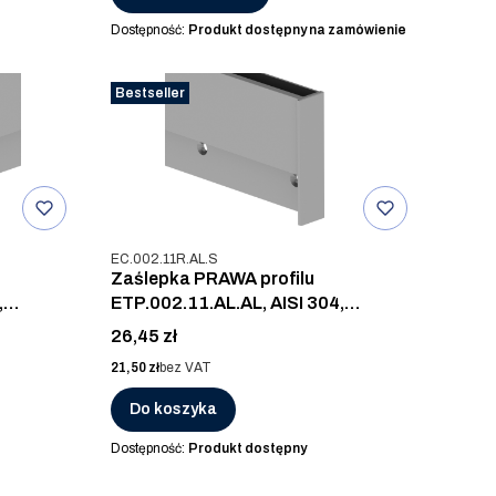
Dostępność:
Produkt dostępny na zamówienie
Bestseller
Kod produktu
EC.002.11R.AL.S
Zaślepka PRAWA profilu
,
ETP.002.11.AL.AL, AISI 304,
ALUMINUM
Cena
26,45 zł
Cena
21,50 zł
bez VAT
Do koszyka
Dostępność:
Produkt dostępny