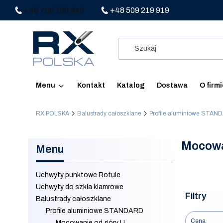
+48 789 169 949
+48 509 219 919
Menu
Kontakt
Katalog
Dostawa
O firm
RX POLSKA
Balustrady całoszklane
Profile aluminiowe STAN
Mocowa
Menu
Uchwyty punktowe Rotule
Uchwyty do szkła klamrowe
Filtry
Balustrady całoszklane
Profile aluminiowe STANDARD
Cena
Mocowanie od góry U