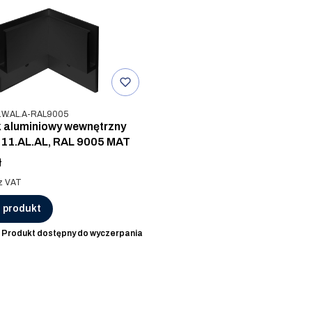
u
.W.AL.A-RAL9005
 aluminiowy wewnętrzny
11.AL.AL, RAL 9005 MAT
ł
z VAT
 produkt
:
Produkt dostępny do wyczerpania