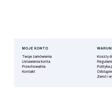
MOJE KONTO
WARUNK
Linki w stopce
Twoje zamówienia
Koszty 
Ustawienia konta
Regulam
Przechowalnia
Polityka 
Kontakt
Odstąpie
Zwrot i 