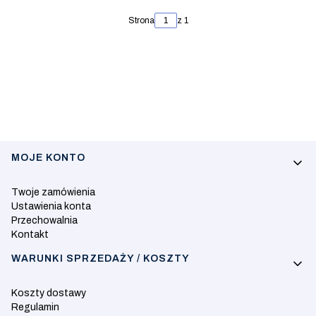
Strona
z 1
Linki w stopce
MOJE KONTO
Twoje zamówienia
Ustawienia konta
Przechowalnia
Kontakt
WARUNKI SPRZEDAŻY / KOSZTY
Koszty dostawy
Regulamin