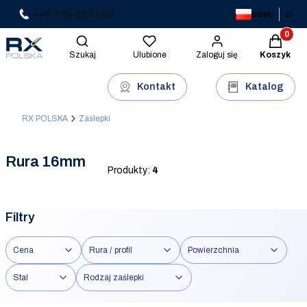
+48 789 169 949
polski
zł
Produkty 
Otwórz wyszukiwarkę
Szukaj
Ulubione
Zaloguj się
Koszyk
Kontakt
Katalog
RX POLSKA
Zaślepki
Rura 16mm
Produkty:
4
Filtry
Cena
Rura / profil
Powierzchnia
Stal
Rodzaj zaślepki