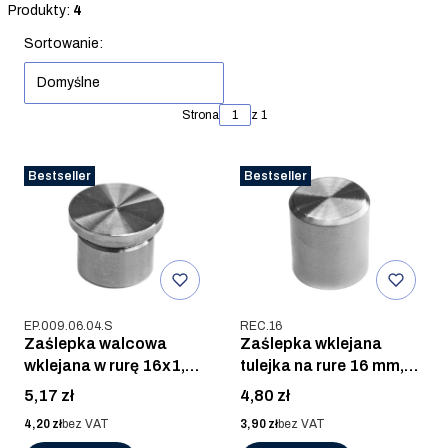
Koniec filtrów
Produkty:
4
Lista produktów
Sortowanie:
Domyślne
Strona
z 1
Bestseller
Bestseller
Kod produktu
Kod produktu
EP.009.06.04.S
REC.16
Zaślepka walcowa
Zaślepka wklejana
wklejana w rurę 16x1,5
tulejka na rure 16 mm,
mm, AISI 304, SZLIF
AISI 304, SZLIF
Cena
Cena
5,17 zł
4,80 zł
Cena
Cena
4,20 zł
bez VAT
3,90 zł
bez VAT