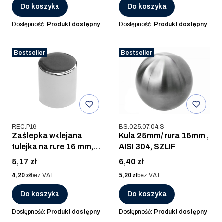
Do koszyka
Do koszyka
Dostępność:
Produkt dostępny
Dostępność:
Produkt dostępny
Bestseller
Bestseller
Kod produktu
Kod produktu
REC.P16
BS.025.07.04.S
Zaślepka wklejana
Kula 25mm/ rura 16mm ,
tulejka na rure 16 mm,
AISI 304, SZLIF
AISI 304, POLER
Cena
Cena
5,17 zł
6,40 zł
Cena
Cena
4,20 zł
bez VAT
5,20 zł
bez VAT
Do koszyka
Do koszyka
Dostępność:
Produkt dostępny
Dostępność:
Produkt dostępny