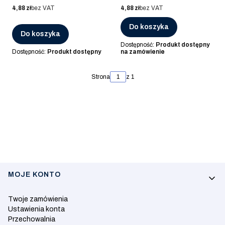
SZLIF
POLER
Cena
Cena
4,88 zł
bez VAT
4,88 zł
bez VAT
Do koszyka
Do koszyka
Dostępność:
Produkt dostępny
Dostępność:
Produkt dostępny
na zamówienie
Strona
z 1
Linki w stopce
MOJE KONTO
Twoje zamówienia
Ustawienia konta
Przechowalnia