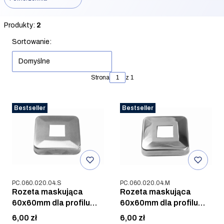
Koniec filtrów
Produkty:
2
Lista produktów
Sortowanie:
Domyślne
Strona
z 1
Bestseller
Bestseller
Kod produktu
Kod produktu
PC.060.020.04.S
PC.060.020.04.M
Rozeta maskująca
Rozeta maskująca
60x60mm dla profilu
60x60mm dla profilu
20x20mm, AISI 304,
20x20mm, AISI 304,
Cena
Cena
6,00 zł
6,00 zł