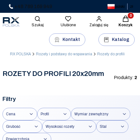
+48 789 169 949
polski
zł
Produkty 
Otwórz wyszukiwarkę
Szukaj
Ulubione
Zaloguj się
Koszyk
Kontakt
Katalog
RX POLSKA
Rozety i podstawy do wspawania
Rozety do profili
ROZETY DO PROFILI 20x20mm
Produkty:
2
Filtry
Cena
Profil
Wymiar zewnętrzny
Grubość
Wysokość rozety
Stal
Powierzchnia