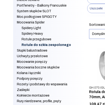
Portfenetry - Balkony Francuskie
Uszczelki
System słupków SLOT
Moc.podłogowe SPIGOTY
Koniec filt
Mocowania Spider
Lista 
Sortowani
Spidery Light
Spidery Heavy
Domyśl
Rotule przegubowe
Rotule do szkła zespolonego
Słupki balustradowe
Uchwyty przelotowe
Mocowanie poręczy
Mocowania boczne słupków
Kolana i łączniki
Podpory poręczy
Rozety i podstawy do wspawania
Kod produkt
GH.070.IGU
Zaślepki
Rotula d
Kołnierze montażowe
70mm, AI
Rury nierdzewne, profile, pręty
Cena
109,47 z