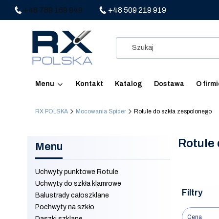
+48 789 169 949
+48 509 219 919
Menu
Kontakt
Katalog
Dostawa
O firm
RX POLSKA
Mocowania Spider
Rotule do szkła zespolonego
Rotule
Menu
Uchwyty punktowe Rotule
Uchwyty do szkła klamrowe
Filtry
Balustrady całoszklane
Pochwyty na szkło
Cena
Daszki szklane