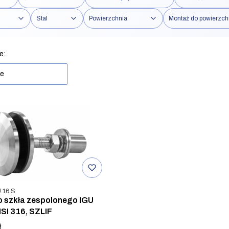
Stal
Powierzchnia
Montaż do powierzch
rów
produktów
e:
ne
u
.16.S
o szkła zespolonego IGU
SI 316, SZLIF
ł