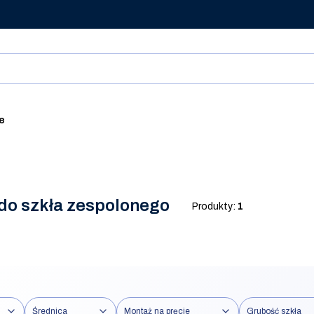
ie
 do szkła zespolonego
Produkty:
1
Średnica
Montaż na pręcie
Grubość szkła