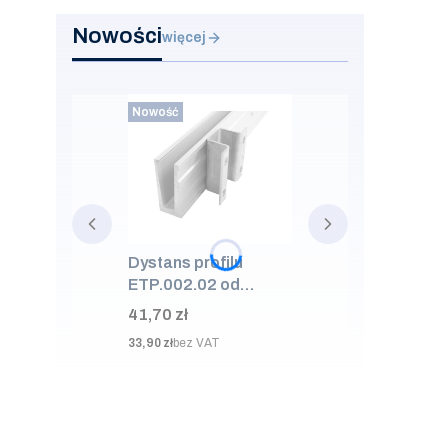
Nowości
więcej
Nowość
Dystans profilu
ETP.002.02 od
ściany 50mm, AISI
Cena
41,70 zł
304, SUROWA
Cena
33,90 zł
bez VAT