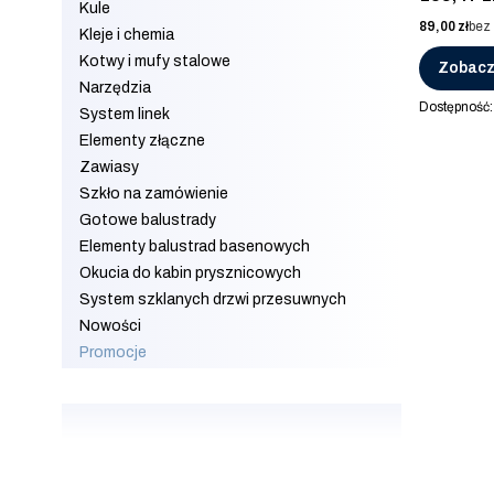
Kule
Cena
89,00 zł
bez
Kleje i chemia
Kotwy i mufy stalowe
Zobacz
Narzędzia
Dostępność
System linek
Elementy złączne
Zawiasy
Szkło na zamówienie
Gotowe balustrady
Elementy balustrad basenowych
Okucia do kabin prysznicowych
System szklanych drzwi przesuwnych
Nowości
Promocje
Koniec menu