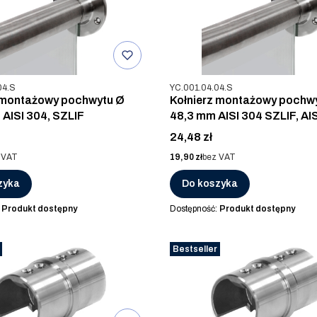
u
Kod produktu
04.S
YC.001.04.04.S
 montażowy pochwytu Ø
Kołnierz montażowy pochw
 AISI 304, SZLIF
48,3 mm AISI 304 SZLIF, AIS
SZLIF
Cena
24,48 zł
Cena
 VAT
19,90 zł
bez VAT
zyka
Do koszyka
:
Produkt dostępny
Dostępność:
Produkt dostępny
Bestseller