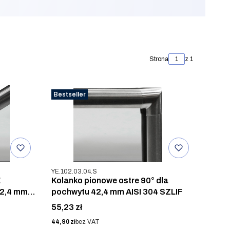
Strona
z 1
Bestseller
Kod produktu
YE.102.03.04.S
E
Kolanko pionowe ostre 90° dla
2,4 mm,
pochwytu 42,4 mm AISI 304 SZLIF
Cena
55,23 zł
Cena
44,90 zł
bez VAT