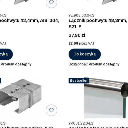
u
Kod produktu
04.S
YE.903.03.04.S
pochwytu 42,4mm, AISI 304,
Łącznik pochwytu 48,3mm, 
SZLIF
Cena
27,90 zł
Cena
 VAT
22,68 zł
bez VAT
zyka
Do koszyka
:
Produkt dostępny
Dostępność:
Produkt dostępny
Bestseller
u
Kod produktu
16.S
YP.001.22.04.S