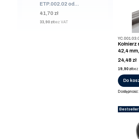
ETP.002.02 od
ściany 50mm, AISI
Cena
41,70 zł
304, SUROWA
Cena
33,90 zł
bez VAT
Kod produkt
YC.001.03.
Kołnierz
42,4 mm,
Cena
24,48 zł
Cena
19,90 zł
bez
Do kos
Dostępność
Bestseller