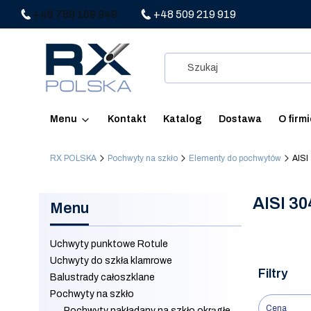
+48 789 169 949
+48 509 219 919
Menu
Kontakt
Katalog
Dostawa
O firm
RX POLSKA
Pochwyty na szkło
Elementy do pochwytów
AISI
AISI 30
Menu
Uchwyty punktowe Rotule
Uchwyty do szkła klamrowe
Filtry
Balustrady całoszklane
Pochwyty na szkło
Cena
Pochwyty nakładany na szkło okrągłe