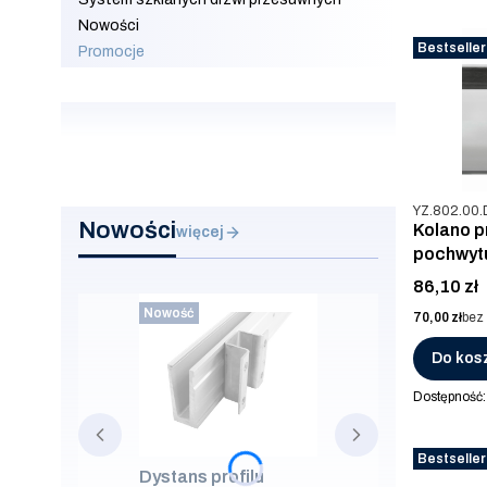
Nowości
Bestseller
Promocje
Koniec menu
Kod produkt
YZ.802.00.
Nowości
Kolano 
więcej
pochwyt
AISI 304
Cena
86,10 zł
Nowość
Cena
70,00 zł
bez
Do kos
Dostępność
Bestseller
Dystans profilu