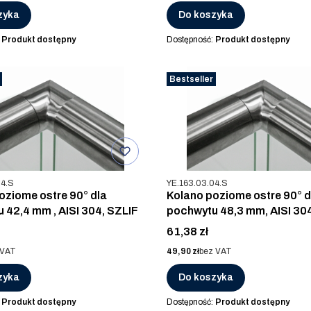
zyka
Do koszyka
:
Produkt dostępny
Dostępność:
Produkt dostępny
Bestseller
u
Kod produktu
04.S
YE.163.03.04.S
oziome ostre 90° dla
Kolano poziome ostre 90° d
 42,4 mm , AISI 304, SZLIF
pochwytu 48,3 mm, AISI 304
Cena
61,38 zł
Cena
 VAT
49,90 zł
bez VAT
zyka
Do koszyka
:
Produkt dostępny
Dostępność:
Produkt dostępny