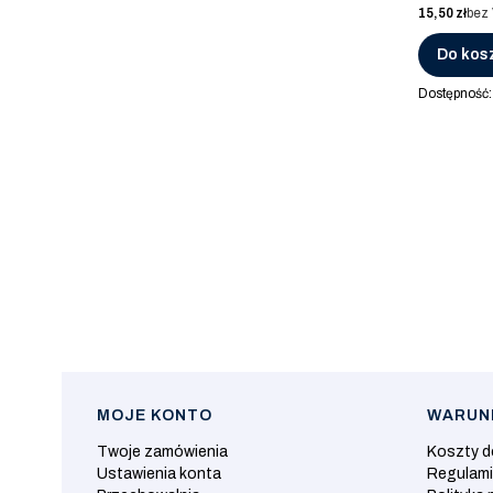
Cena
15,50 zł
bez
Do kos
Dostępność
MOJE KONTO
WARUNK
Linki w stopce
Twoje zamówienia
Koszty 
Ustawienia konta
Regulam