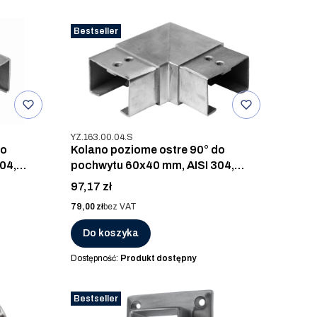
Bestseller
Kod produktu
YZ.163.00.04.S
do
Kolano poziome ostre 90° do
04,
pochwytu 60x40 mm, AISI 304,
SZLIF
Cena
97,17 zł
Cena
79,00 zł
bez VAT
Do koszyka
Dostępność:
Produkt dostępny
Bestseller