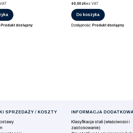
Cena
 VAT
40,00 zł
bez VAT
zyka
Do koszyka
:
Produkt dostępny
Dostępność:
Produkt dostępny
I SPRZEDAŻY / KOSZTY
INFORMACJA DODATKOW
dostawy
Klasyfikacja stali (właściwości i
in
zastosowanie)