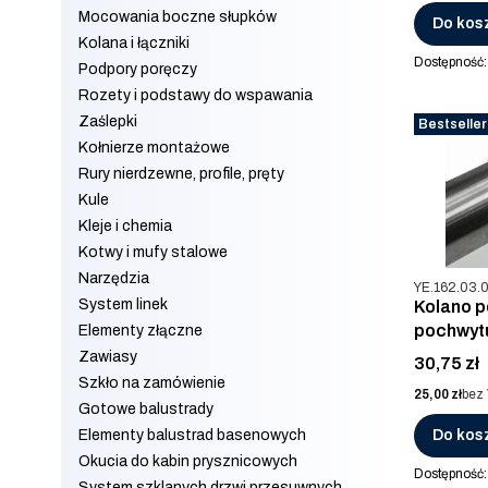
Mocowania boczne słupków
Do kos
Kolana i łączniki
Dostępność
Podpory poręczy
Rozety i podstawy do wspawania
Zaślepki
Bestseller
Kołnierze montażowe
Rury nierdzewne, profile, pręty
Kule
Kleje i chemia
Kotwy i mufy stalowe
Narzędzia
Kod produkt
YE.162.03.
System linek
Kolano p
pochwytu
Elementy złączne
Zawiasy
Cena
30,75 zł
Szkło na zamówienie
Cena
25,00 zł
bez
Gotowe balustrady
Elementy balustrad basenowych
Do kos
Okucia do kabin prysznicowych
Dostępność
System szklanych drzwi przesuwnych