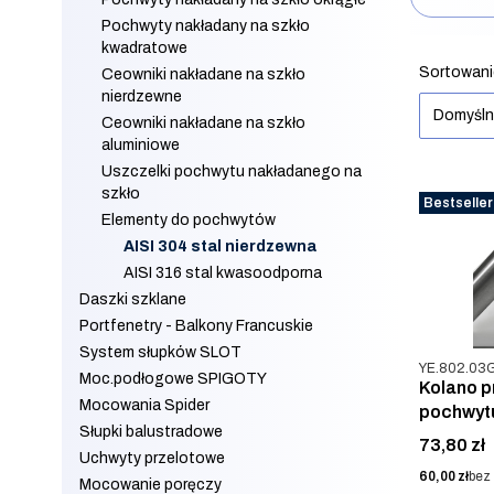
Pochwyty nakładany na szkło
Koniec filt
kwadratowe
Lista 
Sortowani
Ceowniki nakładane na szkło
nierdzewne
Domyśl
Ceowniki nakładane na szkło
aluminiowe
Uszczelki pochwytu nakładanego na
szkło
Bestseller
Elementy do pochwytów
AISI 304 stal nierdzewna
AISI 316 stal kwasoodporna
Daszki szklane
Portfenetry - Balkony Francuskie
System słupków SLOT
Kod produkt
YE.802.03G
Moc.podłogowe SPIGOTY
Kolano 
Mocowania Spider
pochwyt
Słupki balustradowe
AISI 304
Cena
73,80 zł
Uchwyty przelotowe
Cena
60,00 zł
bez
Mocowanie poręczy