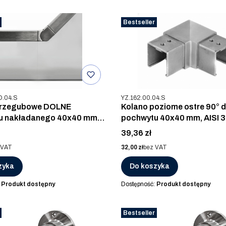
Bestseller
u
Kod produktu
D.04.S
YZ.162.00.04.S
przegubowe DOLNE
Kolano poziome ostre 90° 
u nakładanego 40x40 mm,
pochwytu 40x40 mm, AISI 3
, SZLIF
SZLIF
Cena
39,36 zł
Cena
 VAT
32,00 zł
bez VAT
zyka
Do koszyka
:
Produkt dostępny
Dostępność:
Produkt dostępny
Bestseller