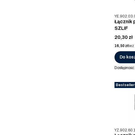
Kod produkt
YE.902.03.
Łącznik 
SZLIF
Cena
20,30 zł
Cena
16,50 zł
bez
Do kos
Dostępność
Bestseller
Kod produkt
YZ.902.60.