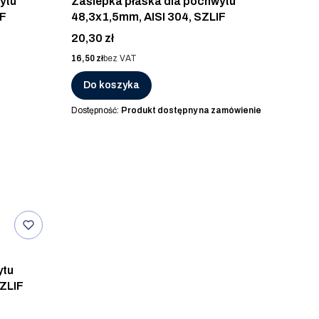
ytu
Zaślepka płaska dla pochwytu
IF
48,3x1,5mm, AISI 304, SZLIF
Cena
20,30 zł
Cena
16,50 zł
bez VAT
Do koszyka
Dostępność:
Produkt dostępny na zamówienie
ytu
SZLIF