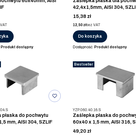
pochwytu 60x40mm, AISI
Zaślepka płaska dla pochw
IF
42,4x1,5mm, AISI 304, SZL
Cena
15,38 zł
Cena
 VAT
12,50 zł
bez VAT
zyka
Do koszyka
:
Produkt dostępny
Dostępność:
Produkt dostępny
Bestseller
u
Kod produktu
.04.S
YZP.060.40.16.S
 płaska do pochwytu
Zaślepka płaska do pochw
1,5 mm, AISI 304, SZLIF
60x40 x 1,5 mm, AISI 316, 
Cena
49,20 zł