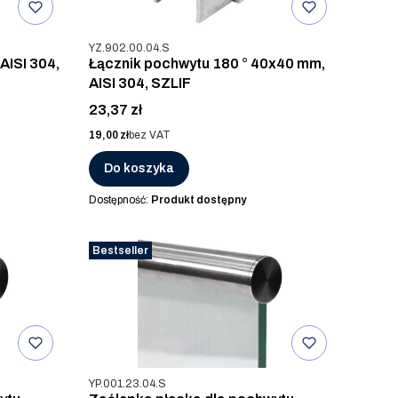
Kod produktu
YZ.902.00.04.S
AISI 304,
Łącznik pochwytu 180 ° 40x40 mm,
AISI 304, SZLIF
Cena
23,37 zł
Cena
19,00 zł
bez VAT
Do koszyka
Dostępność:
Produkt dostępny
Bestseller
Kod produktu
YP.001.23.04.S