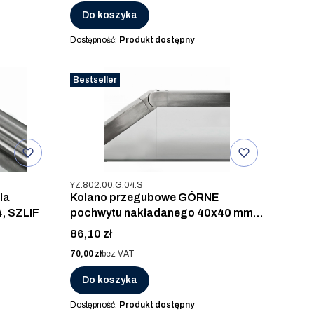
Do koszyka
Dostępność:
Produkt dostępny
Bestseller
Kod produktu
YZ.802.00.G.04.S
la
Kolano przegubowe GÓRNE
, SZLIF
pochwytu nakładanego 40x40 mm,
AISI 304, SZLIF
Cena
86,10 zł
Cena
70,00 zł
bez VAT
Do koszyka
Dostępność:
Produkt dostępny