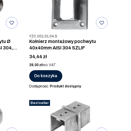
Kod produktu
YZC.001.01.04.S
ytu Ø
Kołnierz montażowy pochwytu
I 304,
40x40mm AISI 304 SZLIF
Cena
34,44 zł
Cena
28,00 zł
bez VAT
Do koszyka
Dostępność:
Produkt dostępny
Bestseller