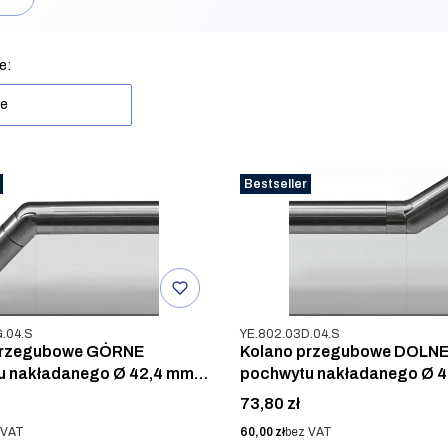
rów
produktów
e:
ne
Bestseller
u
Kod produktu
.04.S
YE.802.03D.04.S
przegubowe GÓRNE
Kolano przegubowe DOLN
u nakładanego Ø 42,4 mm,
pochwytu nakładanego Ø 4
, SZLIF
AISI 304, SZLIF
Cena
73,80 zł
Cena
 VAT
60,00 zł
bez VAT