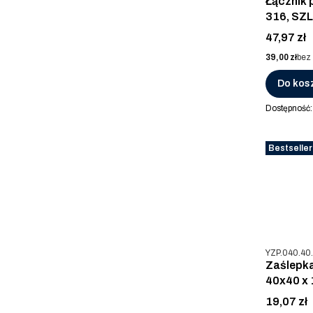
Łącznik 
316, SZL
Cena
47,97 zł
Cena
39,00 zł
bez
Do kos
Dostępność
Bestseller
Kod produkt
YZP.040.40
Zaślepka
40x40 x 
Cena
19,07 zł