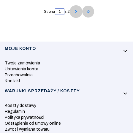
Strona
z 2
Przejdź do ostatniej 
Linki w stopce
MOJE KONTO
Twoje zamówienia
Ustawienia konta
Przechowalnia
Kontakt
WARUNKI SPRZEDAŻY / KOSZTY
Koszty dostawy
Regulamin
Polityka prywatności
Odstąpienie od umowy online
Zwrot i wymiana towaru