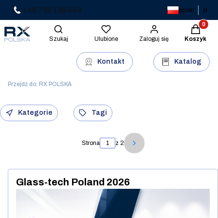
+48 789 169 949
polski
zł
Produkty 
Otwórz wyszukiwarkę
Szukaj
Ulubione
Zaloguj się
Koszyk
Kontakt
Katalog
Przejdź do:
RX POLSKA
Kategorie
Tagi
Strona
z 2
Następne wpisy
Glass-tech Poland 2026