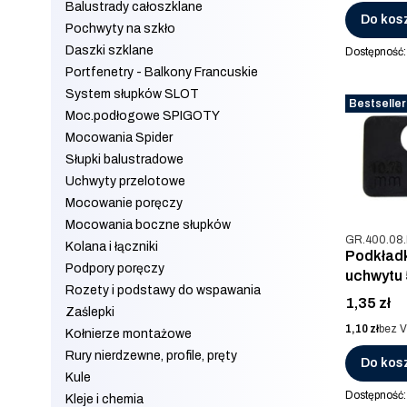
Balustrady całoszklane
Do kos
Pochwyty na szkło
Daszki szklane
Dostępność
Portfenetry - Balkony Francuskie
System słupków SLOT
Bestseller
Moc.podłogowe SPIGOTY
Mocowania Spider
Słupki balustradowe
Uchwyty przelotowe
Mocowanie poręczy
Mocowania boczne słupków
Kod produkt
GR.400.08
Kolana i łączniki
Podkład
Podpory poręczy
uchwytu
Rozety i podstawy do wspawania
Cena
1,35 zł
Zaślepki
Cena
1,10 zł
bez 
Kołnierze montażowe
Rury nierdzewne, profile, pręty
Do kos
Kule
Dostępność
Kleje i chemia