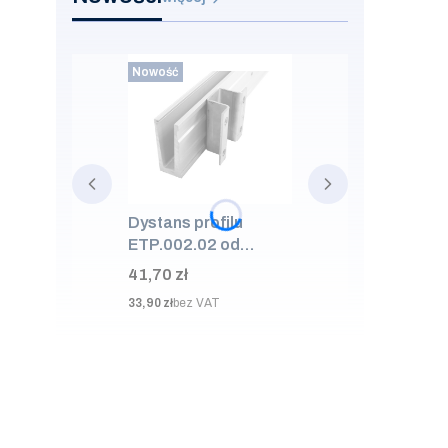
Nowość
Dystans profilu
ETP.002.02 od
ściany 50mm, AISI
Cena
41,70 zł
304, SUROWA
Cena
33,90 zł
bez VAT