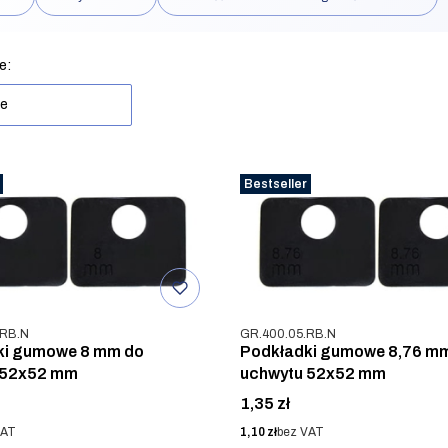
rów
produktów
e:
ne
Bestseller
u
Kod produktu
.RB.N
GR.400.05.RB.N
ki gumowe 8 mm do
Podkładki gumowe 8,76 m
 52x52 mm
uchwytu 52x52 mm
Cena
1,35 zł
Cena
VAT
1,10 zł
bez VAT