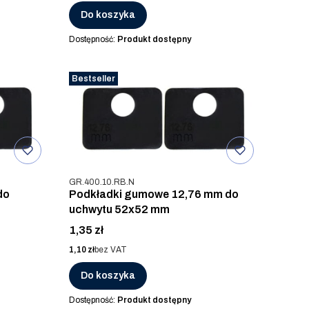
Do koszyka
Dostępność:
Produkt dostępny
Bestseller
Kod produktu
GR.400.10.RB.N
do
Podkładki gumowe 12,76 mm do
uchwytu 52x52 mm
Cena
1,35 zł
Cena
1,10 zł
bez VAT
Do koszyka
Dostępność:
Produkt dostępny