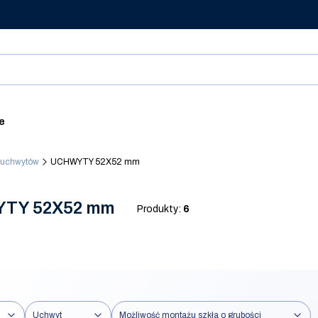
ie
 uchwytów
UCHWYTY 52X52 mm
TY 52X52 mm
Produkty:
6
Uchwyt
Możliwość montażu szkła o grubości