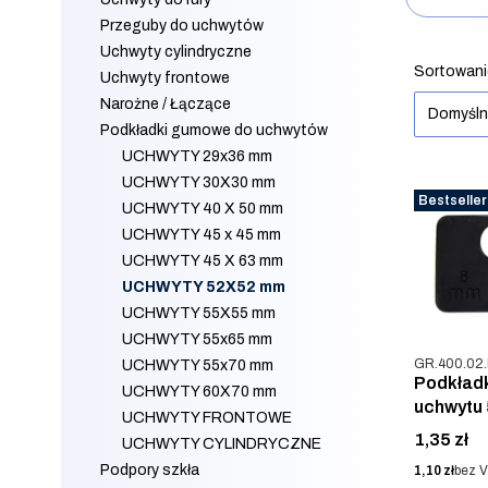
Przeguby do uchwytów
Koniec filt
Uchwyty cylindryczne
Lista 
Sortowani
Uchwyty frontowe
Narożne / Łączące
Domyśl
Podkładki gumowe do uchwytów
UCHWYTY 29x36 mm
UCHWYTY 30X30 mm
Bestseller
UCHWYTY 40 X 50 mm
UCHWYTY 45 x 45 mm
UCHWYTY 45 X 63 mm
UCHWYTY 52X52 mm
UCHWYTY 55X55 mm
UCHWYTY 55x65 mm
Kod produkt
GR.400.02
UCHWYTY 55x70 mm
Podkład
UCHWYTY 60X70 mm
uchwytu
UCHWYTY FRONTOWE
Cena
1,35 zł
UCHWYTY CYLINDRYCZNE
Podpory szkła
Cena
1,10 zł
bez 