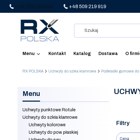
+48 789 169 949
+48 509 219 919
Menu
Kontakt
Katalog
Dostawa
O firm
RX POLSKA
Uchwyty do szkła klamrowe
Podkładki gumowe do
UCHWY
Menu
Uchwyty punktowe Rotule
Uchwyty do szkła klamrowe
Filtry
Uchwyty kolorowe
Uchwyty do pow. płaskiej
Cena
Uchwyty do rury