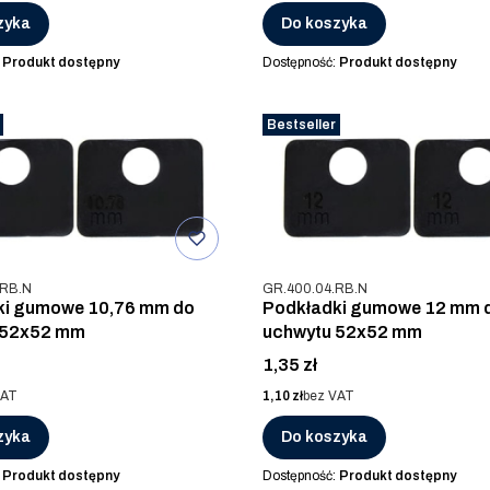
zyka
Do koszyka
:
Produkt dostępny
Dostępność:
Produkt dostępny
Bestseller
u
Kod produktu
.RB.N
GR.400.04.RB.N
ki gumowe 10,76 mm do
Podkładki gumowe 12 mm 
 52x52 mm
uchwytu 52x52 mm
Cena
1,35 zł
Cena
VAT
1,10 zł
bez VAT
zyka
Do koszyka
:
Produkt dostępny
Dostępność:
Produkt dostępny