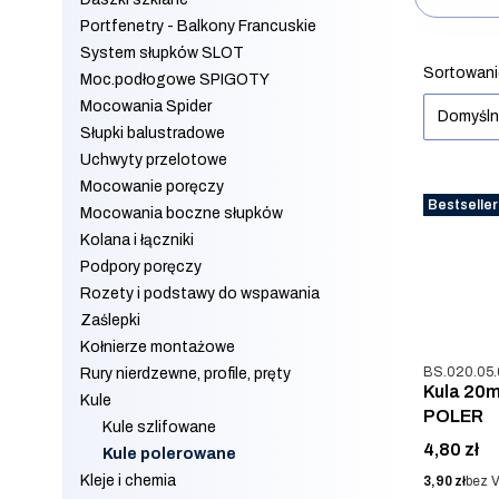
Portfenetry - Balkony Francuskie
Koniec filt
System słupków SLOT
Lista 
Sortowani
Moc.podłogowe SPIGOTY
Mocowania Spider
Domyśl
Słupki balustradowe
Uchwyty przelotowe
Mocowanie poręczy
Bestseller
Mocowania boczne słupków
Kolana i łączniki
Podpory poręczy
Rozety i podstawy do wspawania
Zaślepki
Kołnierze montażowe
Kod produkt
BS.020.05.
Rury nierdzewne, profile, pręty
Kula 20m
Kule
POLER
Kule szlifowane
Cena
4,80 zł
Kule polerowane
Kleje i chemia
Cena
3,90 zł
bez 