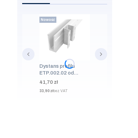
Nowość
Dystans profilu
ETP.002.02 od
ściany 50mm, AISI
Cena
41,70 zł
304, SUROWA
Cena
33,90 zł
bez VAT