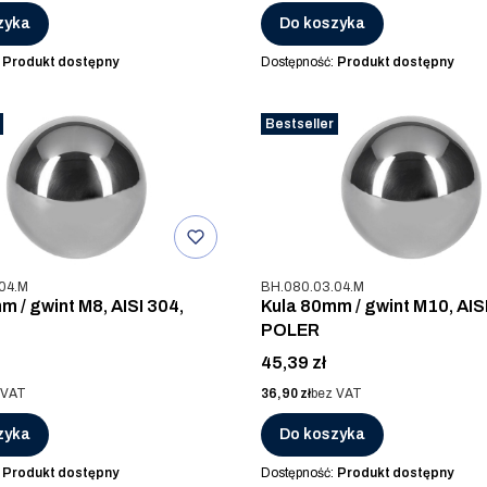
zyka
Do koszyka
:
Produkt dostępny
Dostępność:
Produkt dostępny
Bestseller
u
Kod produktu
04.M
BH.080.03.04.M
m / gwint M8, AISI 304,
Kula 80mm / gwint M10, AIS
POLER
Cena
45,39 zł
Cena
 VAT
36,90 zł
bez VAT
zyka
Do koszyka
:
Produkt dostępny
Dostępność:
Produkt dostępny