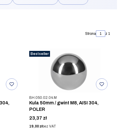
Strona
z 1
Bestseller
Kod produktu
BH.050.02.04.M
 304,
Kula 50mm / gwint M8, AISI 304,
POLER
Cena
23,37 zł
Cena
19,00 zł
bez VAT