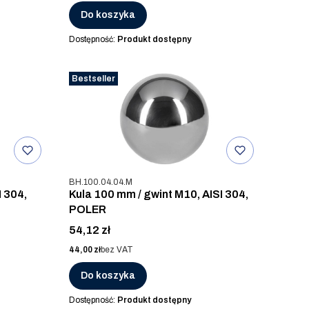
Do koszyka
Dostępność:
Produkt dostępny
Bestseller
Kod produktu
BH.100.04.04.M
I 304,
Kula 100 mm / gwint M10, AISI 304,
POLER
Cena
54,12 zł
Cena
44,00 zł
bez VAT
Do koszyka
Dostępność:
Produkt dostępny