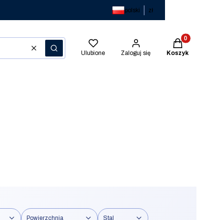
polski
zł
Produkty w kos
Wyczyść
Szukaj
Ulubione
Zaloguj się
Koszyk
Powierzchnia
Stal