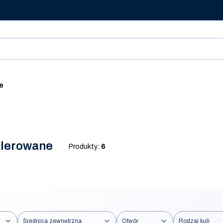
ie
olerowane
Produkty:
6
Średnica zewnętrzna
Otwór
Rodzaj kuli