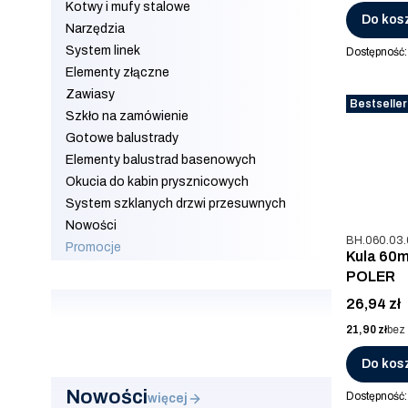
Kotwy i mufy stalowe
Do kos
Narzędzia
System linek
Dostępność
Elementy złączne
Zawiasy
Bestseller
Szkło na zamówienie
Gotowe balustrady
Elementy balustrad basenowych
Okucia do kabin prysznicowych
System szklanych drzwi przesuwnych
Nowości
Kod produkt
BH.060.03.
Promocje
Kula 60m
Koniec menu
POLER
Cena
26,94 zł
Cena
21,90 zł
bez
Do kos
Nowości
Dostępność
więcej