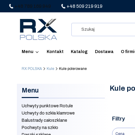
+48 789 169 949
+48 509 219 919
Menu
Kontakt
Katalog
Dostawa
O firm
RX POLSKA
Kule
Kule polerowane
Kule p
Menu
Uchwyty punktowe Rotule
Uchwyty do szkła klamrowe
Filtry
Balustrady całoszklane
Pochwyty na szkło
Cena
Daszki szklane