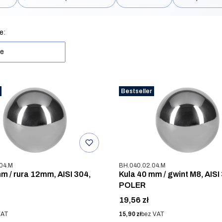
rów
produktów
e:
ne
Bestseller
u
Kod produktu
04.M
BH.040.02.04.M
m / rura 12mm, AISI 304,
Kula 40 mm / gwint M8, AISI
POLER
Cena
19,56 zł
Cena
VAT
15,90 zł
bez VAT