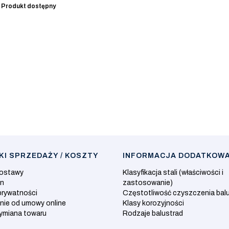
:
Produkt dostępny
I SPRZEDAŻY / KOSZTY
INFORMACJA DODATKOW
dostawy
Klasyfikacja stali (właściwości i
in
zastosowanie)
prywatności
Częstotliwość czyszczenia bal
nie od umowy online
Klasy korozyjności
wymiana towaru
Rodzaje balustrad