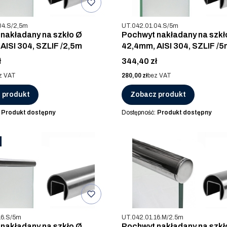
u
Kod produktu
04.S/2,5m
UT.042.01.04.S/5m
nakładany na szkło Ø
Pochwyt nakładany na szkł
AISI 304, SZLIF /2,5m
42,4mm, AISI 304, SZLIF /5
Cena
ł
344,40 zł
Cena
z VAT
280,00 zł
bez VAT
 produkt
Zobacz produkt
:
Produkt dostępny
Dostępność:
Produkt dostępny
u
Kod produktu
16.S/5m
UT.042.01.16.M/2.5m
nakładany na szkło Ø
Pochwyt nakładany na szkł