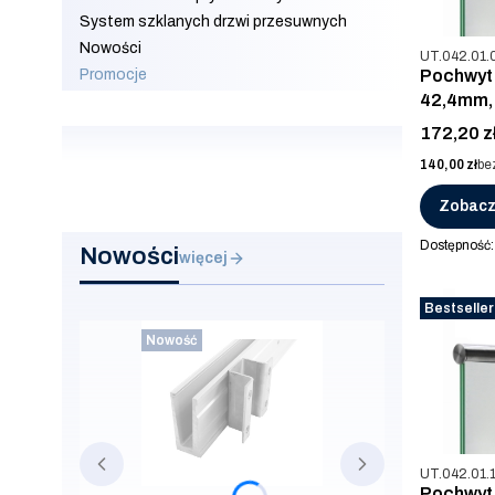
System szklanych drzwi przesuwnych
Nowości
Kod produkt
UT.042.01.
Promocje
Pochwyt 
Koniec menu
42,4mm, 
Cena
172,20 z
Cena
140,00 zł
be
Zobacz
Dostępność
Nowości
więcej
Bestseller
Nowość
Kod produkt
UT.042.01.
Pochwyt 