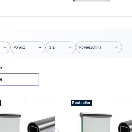
Poręcz
Stal
Powierzchnia
rów
produktów
e:
ne
Bestseller