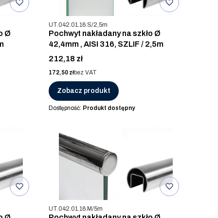
Kod produktu
UT.042.01.16.S/2,5m
o Ø
Pochwyt nakładany na szkło Ø
m
42,4mm , AISI 316, SZLIF / 2,5m
Cena
212,18 zł
Cena
172,50 zł
bez VAT
Zobacz produkt
Dostępność:
Produkt dostępny
Kod produktu
UT.042.01.16.M/5m
o Ø
Pochwyt nakładany na szkło Ø