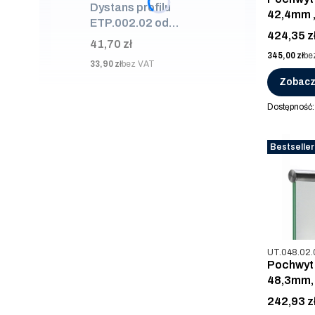
Dystans profilu
42,4mm ,
ETP.002.02 od
Cena
424,35 z
ściany 50mm, AISI
Cena
41,70 zł
304, SUROWA
Cena
345,00 zł
be
Cena
33,90 zł
bez VAT
Zobacz
Dostępność
Bestseller
Kod produkt
UT.048.02.
Pochwyt 
48,3mm, 
Cena
242,93 z