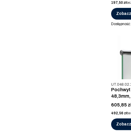
Cena
197,50 zł
be
Zobacz
Dostępność
Kod produkt
UT.048.02.
Pochwyt 
48,3mm, 
Cena
605,85 z
Cena
492,56 zł
be
Zobacz