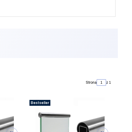
Strona
z 1
Bestseller