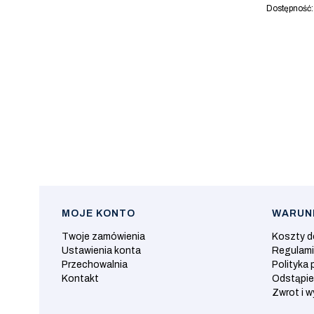
Dostępność
MOJE KONTO
WARUNK
Linki w stopce
Twoje zamówienia
Koszty 
Ustawienia konta
Regulam
Przechowalnia
Polityka 
Kontakt
Odstąpie
Zwrot i 