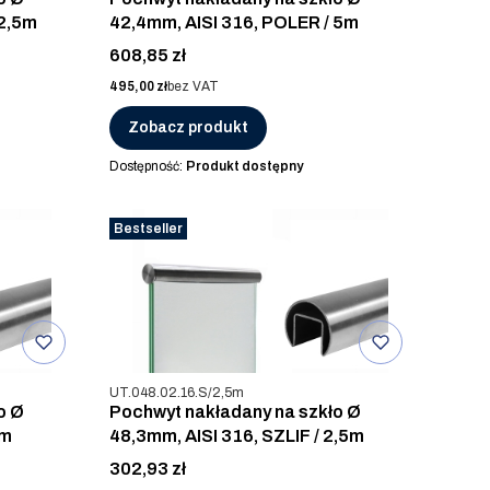
 2,5m
42,4mm, AISI 316, POLER / 5m
Cena
608,85 zł
Cena
495,00 zł
bez VAT
Zobacz produkt
Dostępność:
Produkt dostępny
Bestseller
Kod produktu
UT.048.02.16.S/2,5m
o Ø
Pochwyt nakładany na szkło Ø
5m
48,3mm, AISI 316, SZLIF / 2,5m
Cena
302,93 zł