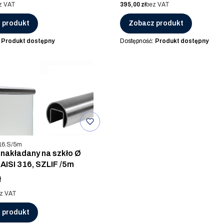
Cena
z VAT
395,00 zł
bez VAT
 produkt
Zobacz produkt
:
Produkt dostępny
Dostępność:
Produkt dostępny
u
16.S/5m
nakładany na szkło Ø
AISI 316, SZLIF /5m
ł
z VAT
 produkt