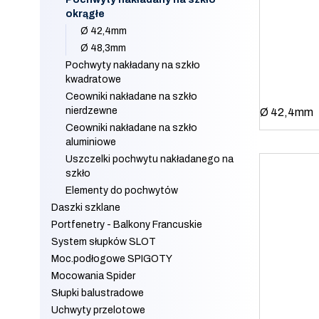
okrągłe
Ø 42,4mm
Ø 48,3mm
Pochwyty nakładany na szkło
kwadratowe
Ceowniki nakładane na szkło
nierdzewne
Ø 42,4mm
Ceowniki nakładane na szkło
aluminiowe
Uszczelki pochwytu nakładanego na
szkło
Elementy do pochwytów
Daszki szklane
Portfenetry - Balkony Francuskie
System słupków SLOT
Moc.podłogowe SPIGOTY
Mocowania Spider
Słupki balustradowe
Uchwyty przelotowe