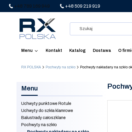
+48 789 169 949
+48 509 219 919
Menu
Kontakt
Katalog
Dostawa
O firm
RX POLSKA
Pochwyty na szkło
Pochwyty nakładany na szkło ok
Pochwy
Menu
Uchwyty punktowe Rotule
Uchwyty do szkła klamrowe
Balustrady całoszklane
Pochwyty na szkło
Pochwyty nakładany na szkło