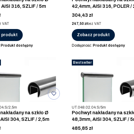
 AISI 316, SZLIF / 5m
42,4mm, AISI 316, POLER /
Cena
ł
304,43 zł
Cena
z VAT
247,50 zł
bez VAT
 produkt
Zobacz produkt
:
Produkt dostępny
Dostępność:
Produkt dostępny
Bestseller
u
Kod produktu
04.S/2,5m
UT.048.02.04.S/5m
nakładany na szkło Ø
Pochwyt nakładany na szkł
AISI 304, SZLIF / 2,5m
48,3mm, AISI 304, SZLIF / 
Cena
ł
485,85 zł