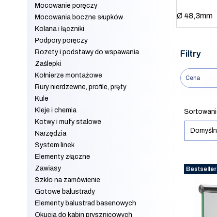
Mocowanie poręczy
Ø 48,3mm
Mocowania boczne słupków
Kolana i łączniki
Podpory poręczy
Rozety i podstawy do wspawania
Filtry
Zaślepki
Kołnierze montażowe
Cena
Rury nierdzewne, profile, pręty
Kule
Koniec filt
Kleje i chemia
Lista 
Sortowani
Kotwy i mufy stalowe
Domyśl
Narzędzia
System linek
Elementy złączne
Zawiasy
Bestseller
Szkło na zamówienie
Gotowe balustrady
Elementy balustrad basenowych
Okucia do kabin prysznicowych