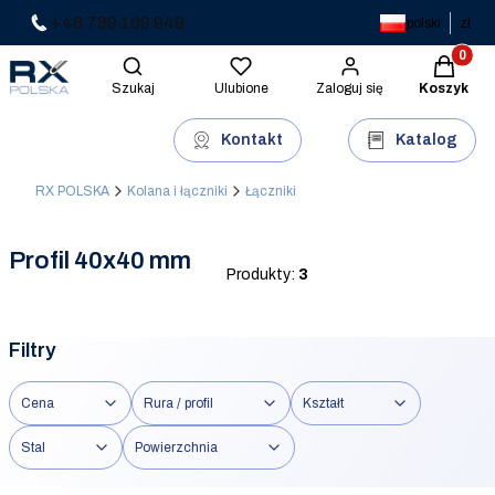
+48 789 169 949
polski
zł
Produkty 
Otwórz wyszukiwarkę
Szukaj
Ulubione
Zaloguj się
Koszyk
Kontakt
Katalog
RX POLSKA
Kolana i łączniki
Łączniki
Profil 40x40 mm
Produkty:
3
Filtry
Cena
Rura / profil
Kształt
Stal
Powierzchnia