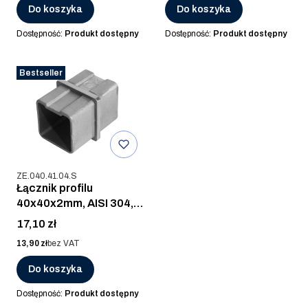
Do koszyka
Do koszyka
Dostępność:
Produkt dostępny
Dostępność:
Produkt dostępny
Bestseller
Kod produktu
ZE.040.41.04.S
Łącznik profilu
40x40x2mm, AISI 304,
SZLIF
Cena
17,10 zł
Cena
13,90 zł
bez VAT
Do koszyka
Dostępność:
Produkt dostępny