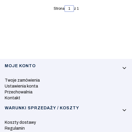
Strona
z 1
Linki w stopce
MOJE KONTO
Twoje zamówienia
Ustawienia konta
Przechowalnia
Kontakt
WARUNKI SPRZEDAŻY / KOSZTY
Koszty dostawy
Regulamin