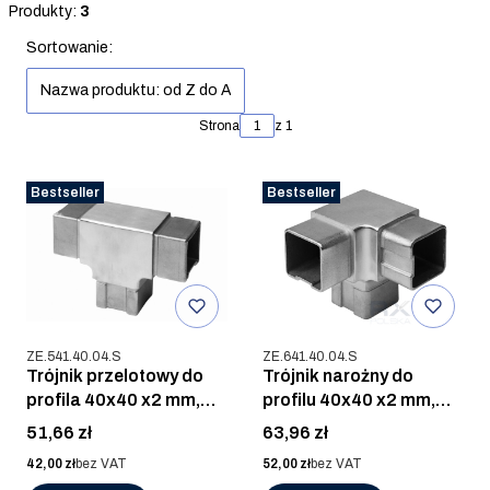
Koniec filtrów
Produkty:
3
Lista produktów
Sortowanie:
Nazwa produktu: od Z do A
Strona
z 1
Bestseller
Bestseller
Kod produktu
Kod produktu
ZE.541.40.04.S
ZE.641.40.04.S
Trójnik przelotowy do
Trójnik narożny do
profila 40x40 x2 mm,
profilu 40x40 x2 mm,
AISI 304, SZLIF
AISI 304, SZLIF
Cena
Cena
51,66 zł
63,96 zł
Cena
Cena
42,00 zł
bez VAT
52,00 zł
bez VAT