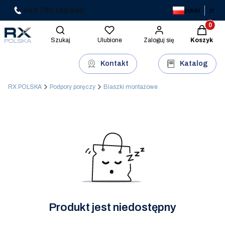
+48 789 169 949
polski
zł
Produkty 
Otwórz wyszukiwarkę
Szukaj
Ulubione
Zaloguj się
Koszyk
Kontakt
Katalog
RX POLSKA
Podpory poręczy
Blaszki montażowe
Produkt jest niedostępny