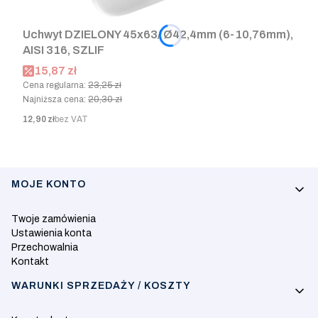
Uchwyt DZIELONY 45x63/ Ø42,4mm (6-10,76mm),
AISI 316, SZLIF
Cena promocyjna
15,87 zł
Cena regularna:
23,25 zł
Najniższa cena:
20,30 zł
Cena
12,90 zł
bez VAT
Linki w stopce
MOJE KONTO
Twoje zamówienia
Ustawienia konta
Przechowalnia
Kontakt
WARUNKI SPRZEDAŻY / KOSZTY