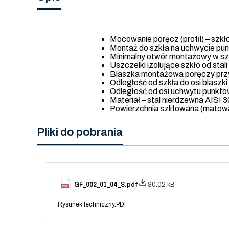
Mocowanie poręcz (profil) – szkł
Montaż do szkła na uchwycie p
Minimalny otwór montażowy w sz
Uszczelki izolujące szkło od stal
Blaszka montażowa poręczy prz
Odległość od szkła do osi blasz
Odległość od osi uchwytu punkto
Materiał – stal nierdzewna AISI 
Powierzchnia szlifowana (matow
Pliki do pobrania
GF_002_01_04_S.pdf
30.02 kB
Rysunek techniczny.PDF