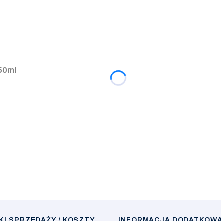
50ml
I SPRZEDAŻY / KOSZTY
INFORMACJA DODATKOW