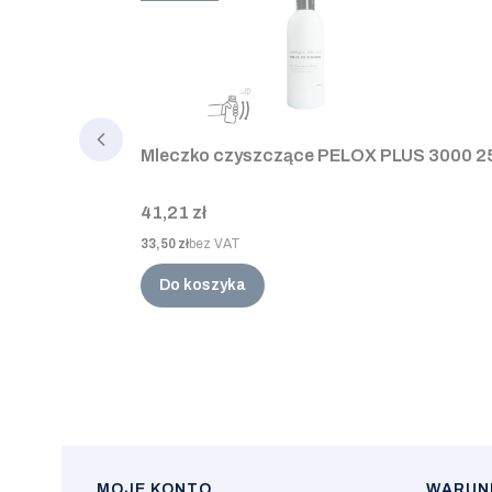
Mleczko czyszczące PELOX PLUS 3000 2
Cena
41,21 zł
Cena
33,50 zł
bez VAT
Do koszyka
MOJE KONTO
WARUNK