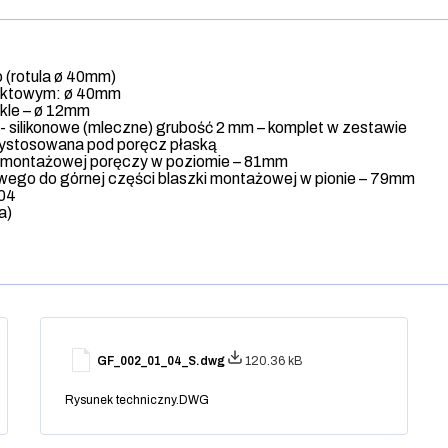
o (rotula ø 40mm)
unktowym: ø 40mm
kle – ø 12mm
i - silikonowe (mleczne) grubość 2 mm – komplet w zestawie
ystosowana pod poręcz płaską
ki montażowej poręczy w poziomie – 81mm
wego do górnej części blaszki montażowej w pionie – 79mm
304
a)
GF_002_01_04_S.dwg
120.36 kB
Rysunek techniczny.DWG