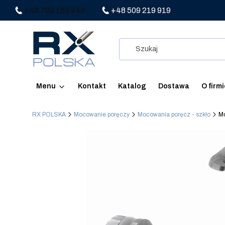
+48 789 169 949
+48 509 219 919
Menu
Kontakt
Katalog
Dostawa
O firm
RX POLSKA
Mocowanie poręczy
Mocowania poręcz - szkło
Mo