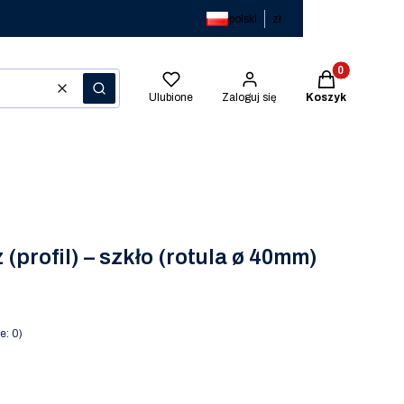
polski
zł
Produkty w kos
Wyczyść
Szukaj
Ulubione
Zaloguj się
Koszyk
profil) – szkło (rotula ø 40mm)
e: 0)