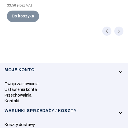
Cena
33,50 zł
bez VAT
Do koszyka
Linki w stopce
MOJE KONTO
Twoje zamówienia
Ustawienia konta
Przechowalnia
Kontakt
WARUNKI SPRZEDAŻY / KOSZTY
Koszty dostawy