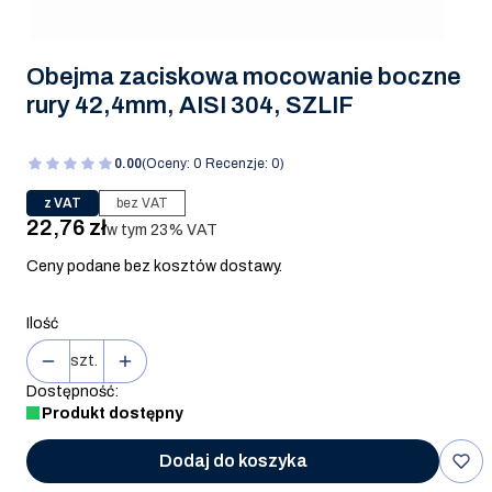
Obejma zaciskowa mocowanie boczne
rury 42,4mm, AISI 304, SZLIF
0.00
(Oceny: 0 Recenzje: 0)
z VAT
bez VAT
Cena
22,76 zł
w tym 23% VAT
w tym
23%
VAT
Ceny podane bez kosztów dostawy.
Ilość
szt.
Dostępność:
Produkt dostępny
Dodaj do koszyka