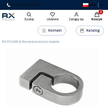
+48 789 169 949
polski
zł
Produkty 
Otwórz wyszukiwarkę
Szukaj
Ulubione
Zaloguj się
Koszyk
Kontakt
Katalog
RX POLSKA
Mocowania boczne słupków