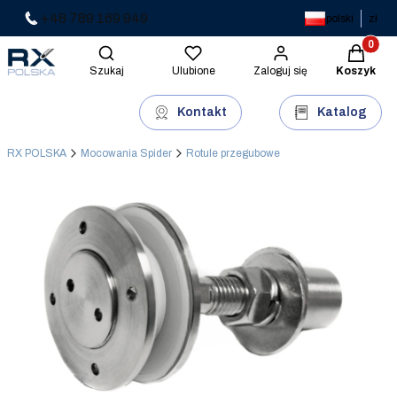
+48 789 169 949
polski
zł
Produkty 
Otwórz wyszukiwarkę
Szukaj
Ulubione
Zaloguj się
Koszyk
Kontakt
Katalog
RX POLSKA
Mocowania Spider
Rotule przegubowe