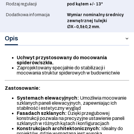
Rodzaj regulacji
pod kątem +/- 13°
Dodatkowa informacja
Wymiar nominalny średnicy
zewnętrznej tulejki
∅X−0,5±0,2 mm.
Opis
Uchwyt przystosowany do mocowania
spiderów/szkła.
Zaprojektowany specjalnie do stabilizacji i
mocowania struktur spiderowych w budownictwie
Zastosowanie:
Systemach elewacyjnych:
Umożliwia mocowanie
szklanych paneli elewacyjnych, zapewniając ich
stabilność i estetyczny wygląd
Fasadach szklanych:
Dzięki przegubowej
konstrukcji pozwala na precyzyjne ustawienie paneli
szklanych w różnych kątach i konfiguracjach
Konstrukcjach architektonicznych:
Idealny do
projektów, gdzie wymagana jest wysoka