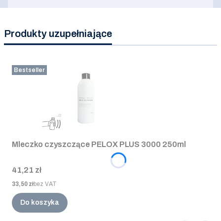
Produkty uzupełniające
Bestseller
Mleczko czyszczące PELOX PLUS 3000 250ml
Cena
41,21 zł
Cena
33,50 zł
bez VAT
Do koszyka