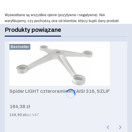
Wyświetlane są wszystkie opinie (pozytywne i negatywne). Nie
weryfikujemy, czy pochodzą one od klientów, którzy kupili dany produkt.
Produkty powiązane
Bestseller
Spider LIGHT czteroramienny AISI 316, SZLIF
Cena
184,38 zł
Cena
149,90 zł
bez VAT