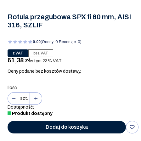
Rotula przegubowa SPX fi 60 mm, AISI
316, SZLIF
0.00
(Oceny: 0 Recenzje: 0)
z VAT
bez VAT
Cena
61,38 zł
w tym 23% VAT
w tym
23%
VAT
Ceny podane bez kosztów dostawy.
Ilość
szt.
Dostępność:
Produkt dostępny
Dodaj do koszyka