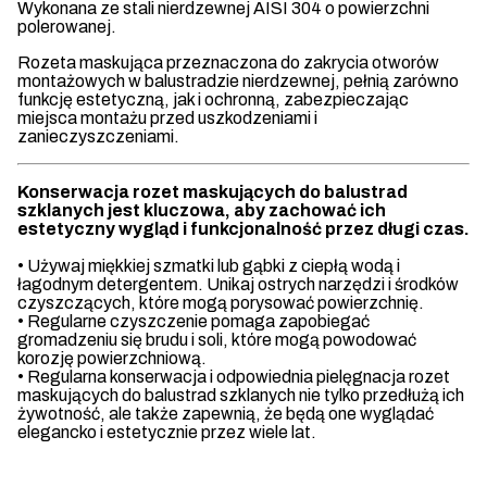
Wykonana ze stali nierdzewnej AISI 304 o powierzchni
polerowanej.
Rozeta maskująca przeznaczona do zakrycia otworów
montażowych w balustradzie nierdzewnej, pełnią zarówno
funkcję estetyczną, jak i ochronną, zabezpieczając
miejsca montażu przed uszkodzeniami i
zanieczyszczeniami.
Konserwacja rozet maskujących do balustrad
szklanych jest kluczowa, aby zachować ich
estetyczny wygląd i funkcjonalność przez długi czas.
• Używaj miękkiej szmatki lub gąbki z ciepłą wodą i
łagodnym detergentem. Unikaj ostrych narzędzi i środków
czyszczących, które mogą porysować powierzchnię.
• Regularne czyszczenie pomaga zapobiegać
gromadzeniu się brudu i soli, które mogą powodować
korozję powierzchniową.
• Regularna konserwacja i odpowiednia pielęgnacja rozet
maskujących do balustrad szklanych nie tylko przedłużą ich
żywotność, ale także zapewnią, że będą one wyglądać
elegancko i estetycznie przez wiele lat.