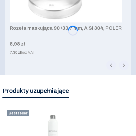
Rozeta maskująca 90 /33,7 mm, AISI 304, POLER
Cena
8,98 zł
Cena
7,30 zł
bez VAT
Produkty uzupełniające
Bestseller