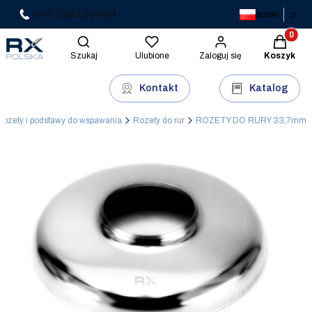
+48 789 169 949
polski
zł
Produkty 
Otwórz wyszukiwarkę
Szukaj
Ulubione
Zaloguj się
Koszyk
Kontakt
Katalog
Rozety i podstawy do wspawania
Rozety do rur
ROZETY DO RURY 33,7mm