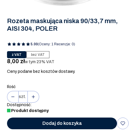
Rozeta maskująca niska 90/33,7 mm,
AISI 304, POLER
5.00
(Oceny: 1 Recenzje: 0)
z VAT
bez VAT
Cena
8,00 zł
w tym 23% VAT
w tym
23%
VAT
Ceny podane bez kosztów dostawy.
Ilość
szt.
Dostępność:
Produkt dostępny
Dodaj do koszyka