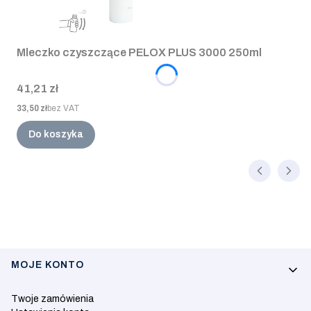
Mleczko czyszczące PELOX PLUS 3000 250ml
Cena
41,21 zł
Cena
33,50 zł
bez VAT
Do koszyka
Linki w stopce
MOJE KONTO
Twoje zamówienia