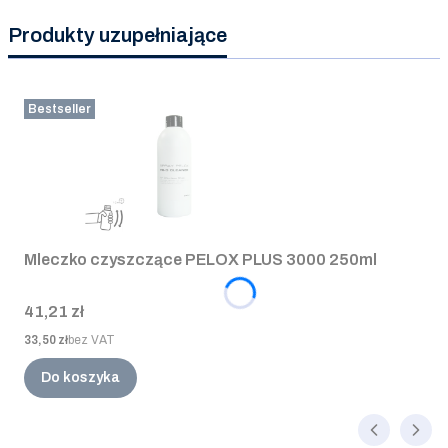
Produkty uzupełniające
Bestseller
Mleczko czyszczące PELOX PLUS 3000 250ml
Cena
41,21 zł
Cena
33,50 zł
bez VAT
Do koszyka