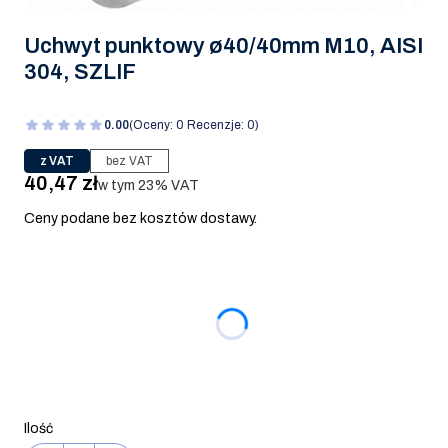
Uchwyt punktowy ø40/40mm M10, AISI
304, SZLIF
0.00
(Oceny: 0 Recenzje: 0)
z VAT
bez VAT
Cena
40,47 zł
w tym 23% VAT
w tym
23%
VAT
Ceny podane bez kosztów dostawy.
Wybierz wariant produktu:
Poszczególne warianty mogą różnić się ceną
*
Długość prętów
Wybierz
Ilość