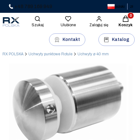
+48 789 169 949
polski
zł
Produkty 
Otwórz wyszukiwarkę
Szukaj
Ulubione
Zaloguj się
Koszyk
Kontakt
Katalog
RX POLSKA
Uchwyty punktowe Rotule
Uchwyty ø 40 mm