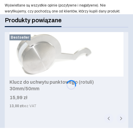
Wyświetlane są wszystkie opinie (pozytywne i negatywne). Nie
weryfikujemy, czy pochodzą one od klientów, którzy kupili dany produkt.
Produkty powiązane
Bestseller
Klucz do uchwytu punktowego (rotuli)
30mm/50mm
Cena
15,99 zł
Cena
13,00 zł
bez VAT