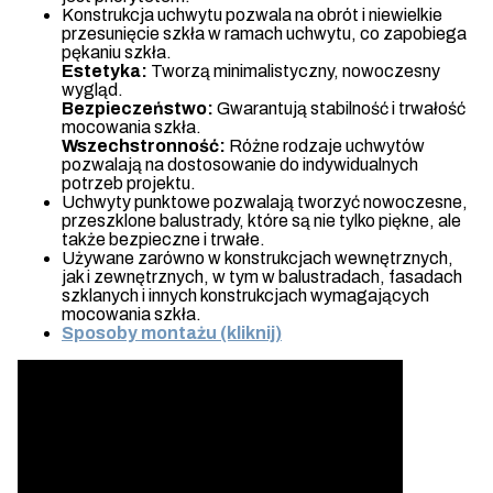
Konstrukcja uchwytu pozwala na obrót i niewielkie
przesunięcie szkła w ramach uchwytu, co zapobiega
pękaniu szkła.
Estetyka:
Tworzą minimalistyczny, nowoczesny
wygląd.
Bezpieczeństwo:
Gwarantują stabilność i trwałość
mocowania szkła.
Wszechstronność:
Różne rodzaje uchwytów
pozwalają na dostosowanie do indywidualnych
potrzeb projektu.
Uchwyty punktowe pozwalają tworzyć nowoczesne,
przeszklone balustrady, które są nie tylko piękne, ale
także bezpieczne i trwałe.
Używane zarówno w konstrukcjach wewnętrznych,
jak i zewnętrznych, w tym w balustradach, fasadach
szklanych i innych konstrukcjach wymagających
mocowania szkła.
Sposoby montażu (kliknij)