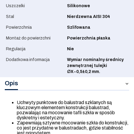
Uszczelki
Silikonowe
Stal
Nierdzewna AISI 304
Powierzchnia
Szlifowana
Montaż do powierzchni
Powierzchnia płaska
Regulacja
Nie
Dodatkowa informacja
Wymiar nominalny średnicy
zewnętrznej tulejki
∅X−0,5±0,2 mm.
Opis
Uchwyty punktowe do balustrad szklanych są
kluczowym elementem konstrukcji balustrad,
pozwalając na mocowanie tafli szkła w sposób
dyskretny i estetyczny.
Zapewniają sztywne mocowanie szkła do konstrukcji,
co jest przydatne w balustradach, gdzie stabilność
jest priorytetem.