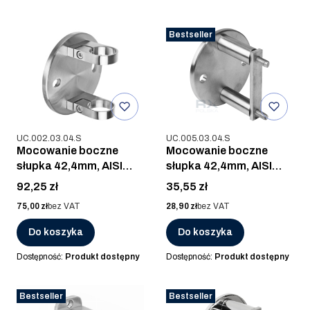
Bestseller
Kod produktu
Kod produktu
UC.002.03.04.S
UC.005.03.04.S
Mocowanie boczne
Mocowanie boczne
słupka 42,4mm, AISI
słupka 42,4mm, AISI
304, SZLIF
304, SZLIF
Cena
Cena
92,25 zł
35,55 zł
Cena
Cena
75,00 zł
bez VAT
28,90 zł
bez VAT
Do koszyka
Do koszyka
Dostępność:
Produkt dostępny
Dostępność:
Produkt dostępny
Bestseller
Bestseller