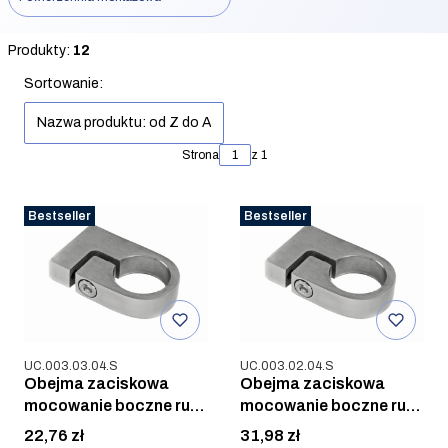
Koniec filtrów
Produkty:
12
Lista produktów
Sortowanie:
Nazwa produktu: od Z do A
Strona
z 1
Bestseller
Bestseller
Kod produktu
Kod produktu
UC.003.03.04.S
UC.003.02.04.S
Obejma zaciskowa
Obejma zaciskowa
mocowanie boczne rury
mocowanie boczne rury
42,4mm, AISI 304, SZLIF
33,7mm, AISI 304, SZLIF
Cena
Cena
22,76 zł
31,98 zł