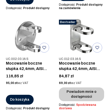
Dostępność:
Produkt dostępny
Dostępność:
Produkt dostępny
na zamówienie
Bestseller
Kod produktu
Kod produktu
UC.002.03.16.S
UC.012.03.16.S
Mocowanie boczne
Mocowanie boczne
słupka 42,4mm, AISI
słupka 42,4mm, AISI
316, SZLIF
316, SZLIF
Cena
Cena
116,85 zł
84,87 zł
Cena
Cena
95,00 zł
bez VAT
69,00 zł
bez VAT
Powiadom mnie o
dostępności
Do koszyka
Dostępność:
Spodziewana
Dostępność:
Produkt dostępny
dostawa