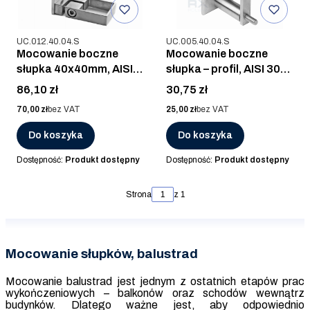
Kod produktu
Kod produktu
UC.012.40.04.S
UC.005.40.04.S
Mocowanie boczne
Mocowanie boczne
słupka 40x40mm, AISI
słupka – profil, AISI 304,
304, SZLIF
SZLIF
Cena
Cena
86,10 zł
30,75 zł
Cena
Cena
70,00 zł
bez VAT
25,00 zł
bez VAT
Do koszyka
Do koszyka
Dostępność:
Produkt dostępny
Dostępność:
Produkt dostępny
Strona
z 1
Mocowanie słupków, balustrad
Mocowanie balustrad jest jednym z ostatnich etapów prac
wykończeniowych – balkonów oraz schodów wewnątrz
budynków. Dlatego ważne jest, aby odpowiednio