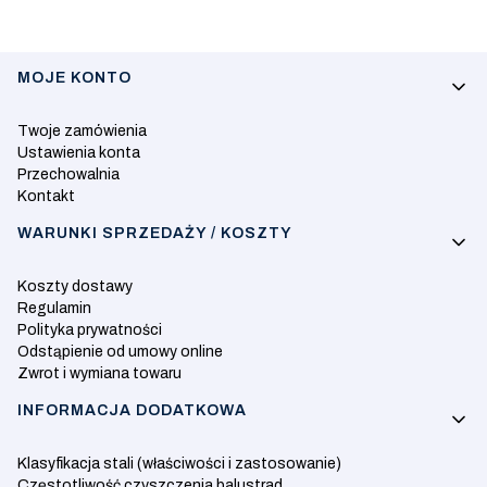
Linki w stopce
MOJE KONTO
Twoje zamówienia
Ustawienia konta
Przechowalnia
Kontakt
WARUNKI SPRZEDAŻY / KOSZTY
Koszty dostawy
Regulamin
Polityka prywatności
Odstąpienie od umowy online
Zwrot i wymiana towaru
INFORMACJA DODATKOWA
Klasyfikacja stali (właściwości i zastosowanie)
Częstotliwość czyszczenia balustrad