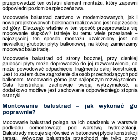
przeprowadzić ten ostatni element montażu, który zapewni
odpowiedni poziom bezpieczeństwa.
Mocowanie balustrad zarówno w modernizowanych, jak i
nowo projektowanych balkonach realizowane jest najczęściej
od góry. Dlaczego właśnie w ten sposób przeprowadza się
mocowanie słupków? Istnieje ku temu wiele przesłanek –
najczęściej ten sposób montażu uzależniony jest od
niewielkiej grubości płyty balkonowej, na której zamierzamy
mocować balustradę.
Mocowanie balustrad od strony bocznej, przy cienkiej
grubości płyty może doprowadzić do jej rozwarstwienia, co
może powodować odpadnięcie fragmentu całej konstrukcji.
Jest to zatem duże zagrożenie dla osób przechodzących pod
balkonem. Mocowanie górne jest najlepszym rozwiązaniem.
Cała konstrukcja zachowuje swoją wytrzymałość, a
dodatkowo możliwe jest zachowanie odpowiedniego stopnia
estetyki.
Montowanie balustrad – jak wykonać go
poprawnie?
Mocowanie balustrad polega na ich osadzeniu w warstwie
podkładu cementowego pod warstwą hydroizolacji.
Balustrady mocuje się również w betonowej płycie konstrukcji
tarasu. Wówczas balustrada przechodzi nie tylko przez