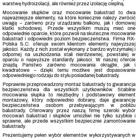
warstwę hydroizolacji, ale również przez izolację cieplną.
Mocowanie słupków oraz mocowanie balustrad to dwa
najważniejsze elementy, na które koniecznie należy zwrócić
uwagę – zarówno przy urządzaniu balkonu, jak i domowej
klatki schodowej. Przede wszystkim muszą mieć one
odpowiednie oparcie, które pozwoli na skuteczne mocowanie
balustrad i odpowiedni poziom bezpieczeństwa. Firma RX-
Polska S.C. oferuje swoim klientom elementy najwyższej
jakości. Każdy z nich został wykonany z bardzo wytrzymałej i
odpornej na uszkodzenia stali nierdzewnej, powstałej w
oparciu o najwyższe standardy jakości. W naszej ofercie
znajdą Państwo zarówno mocowania okrągłe, jak i
kwadratowe – dzięki temu możliwe jest dopasowanie
odpowiedniego rodzaju do stylu posiadanej balustrady.
Poprawnie przeprowadzony montaż balustrady to gwarancja
bezpieczeństwa dla wszystkich użytkowników. Stabilne
mocowania słupka to niezbędny i podstawowy element
montażowy, który odpowiednio dobrany, daje gwarancję
bezpieczeństwa osobom przebywającym w pobliżu
balustrady. Oferowany przez naszą firmę szeroki wybór
mocowań balustrad i słupków umożliwi nie tylko szybkie i
sprawne, ale przede wszystkim bezpiecznie zamontowanie
balustrady.
Prezentujemy pełen wybór elementów wykorzystywanych w