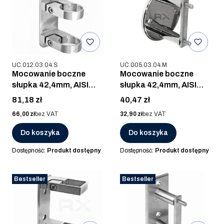
Kod produktu
Kod produktu
UC.012.03.04.S
UC.005.03.04.M
Mocowanie boczne
Mocowanie boczne
słupka 42,4mm, AISI
słupka 42,4mm, AISI
304, SZLIF
304, POLER
Cena
Cena
81,18 zł
40,47 zł
Cena
Cena
66,00 zł
bez VAT
32,90 zł
bez VAT
Do koszyka
Do koszyka
Dostępność:
Produkt dostępny
Dostępność:
Produkt dostępny
Bestseller
Bestseller