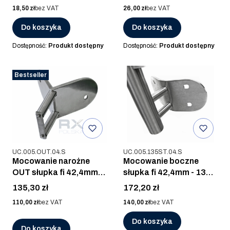
Cena
Cena
18,50 zł
bez VAT
26,00 zł
bez VAT
Do koszyka
Do koszyka
Dostępność:
Produkt dostępny
Dostępność:
Produkt dostępny
Bestseller
Kod produktu
Kod produktu
UC.005.OUT.04.S
UC.005.135ST.04.S
Mocowanie narożne
Mocowanie boczne
OUT słupka fi 42,4mm
słupka fi 42,4mm - 135°
AISI 304, SZLIF
AISI 304 SZLIF
Cena
Cena
135,30 zł
172,20 zł
Cena
Cena
110,00 zł
bez VAT
140,00 zł
bez VAT
Do koszyka
Do koszyka