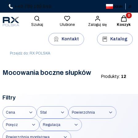
+48 789 169 949
polski
zł
Produkty 
Otwórz wyszukiwarkę
Szukaj
Ulubione
Zaloguj się
Koszyk
Kontakt
Katalog
Przejdź do:
RX POLSKA
Mocowania boczne słupków
Produkty:
12
Filtry
Cena
Stal
Powierzchnia
Poręcz
Regulacja
Powierzchnia montażowa