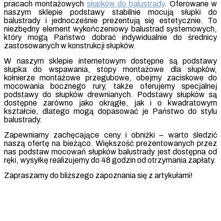
pracach montażowych
słupków do balustrady
. Oferowane w
naszym sklepie podstawy stabilnie mocują słupki do
balustrady i jednocześnie prezentują się estetycznie. To
niezbędny element wykończeniowy balustrad systemowych,
który mogą Państwo dobrać indywidualnie do średnicy
zastosowanych w konstrukcji słupków.
W naszym sklepie internetowym dostępne są podstawy
słupka do wspawania, stopy montażowe dla słupków,
kołnierze montażowe przegubowe, obejmy zaciskowe do
mocowania bocznego rury, także oferujemy specjalnej
podstawy do słupków drewnianych. Podstawy słupków są
dostępne zarówno jako okrągłe, jak i o kwadratowym
kształcie, dlatego mogą dopasować je Państwo do stylu
balustrady.
Zapewniamy zachęcające ceny i obniżki – warto śledzić
naszą ofertę na bieżąco. Większość prezentowanych przez
nas podstaw mocowań słupków balustrady jest dostępna od
ręki, wysyłkę realizujemy do 48 godzin od otrzymania zapłaty.
Zapraszamy do bliższego zapoznania się z artykułami!